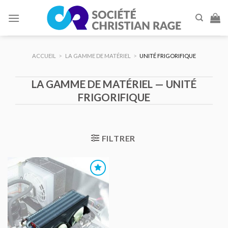
Skip
to
content
ACCUEIL
>
LA GAMME DE MATÉRIEL
>
UNITÉ FRIGORIFIQUE
LA GAMME DE MATÉRIEL — UNITÉ
FRIGORIFIQUE
FILTRER
AJOUTER
AU DEVIS