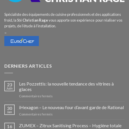
Spécialiste des équipements de cuisine professionnels et des applications
froid, la Sté
Christian Rage
vous apporte son expérience pour réaliser vos
projets, de l’étude à l’installation.
–
DERNIERS ARTICLES
Les Pozzettis: la nouvelle tendance des vitrines à
23
Juin
glaces
sur
Commentaires fermés
Les
Pozzettis:
iHexagon – Le nouveau four d’avant garde de Rational
30
la
Jan
sur
Commentaires fermés
nouvelle
iHexagon
tendance
–
ZUMEX – Zitrux Sanitising Process – Hygiène totale
des
16
Le