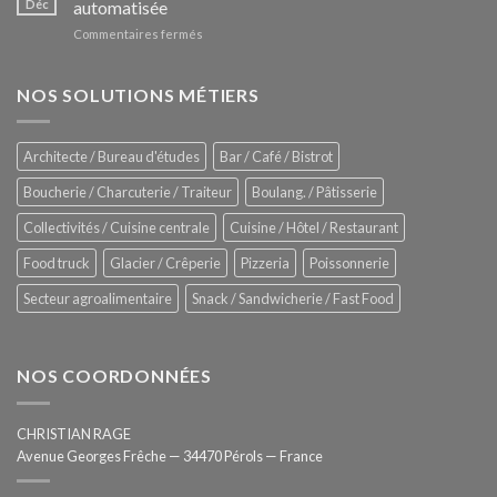
Déc
automatisée
vitrines
nouveau
à
sur
Commentaires fermés
four
glaces
ZUMEX
d’avant
–
garde
Zitrux
NOS SOLUTIONS MÉTIERS
de
Sanitising
Rational
Process
–
Architecte / Bureau d'études
Bar / Café / Bistrot
Hygiène
totale
Boucherie / Charcuterie / Traiteur
Boulang. / Pâtisserie
automatisée
Collectivités / Cuisine centrale
Cuisine / Hôtel / Restaurant
Food truck
Glacier / Crêperie
Pizzeria
Poissonnerie
Secteur agroalimentaire
Snack / Sandwicherie / Fast Food
NOS COORDONNÉES
CHRISTIAN RAGE
Avenue Georges Frêche — 34470 Pérols — France