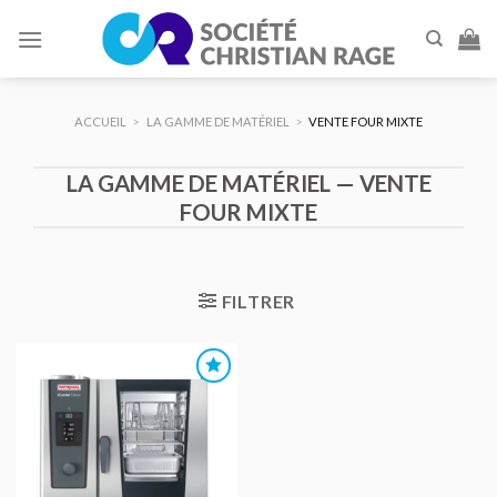
Skip
to
content
ACCUEIL
>
LA GAMME DE MATÉRIEL
>
VENTE FOUR MIXTE
LA GAMME DE MATÉRIEL — VENTE
FOUR MIXTE
FILTRER
AJOUTER
AU DEVIS