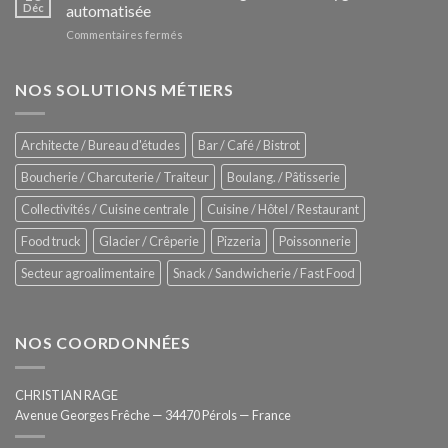
Le
Déc
automatisée
vitrines
nouveau
à
sur
Commentaires fermés
four
glaces
ZUMEX
d’avant
–
garde
Zitrux
NOS SOLUTIONS MÉTIERS
de
Sanitising
Rational
Process
–
Architecte / Bureau d'études
Bar / Café / Bistrot
Hygiène
totale
Boucherie / Charcuterie / Traiteur
Boulang. / Pâtisserie
automatisée
Collectivités / Cuisine centrale
Cuisine / Hôtel / Restaurant
Food truck
Glacier / Crêperie
Pizzeria
Poissonnerie
Secteur agroalimentaire
Snack / Sandwicherie / Fast Food
NOS COORDONNÉES
CHRISTIAN RAGE
Avenue Georges Frêche — 34470 Pérols — France