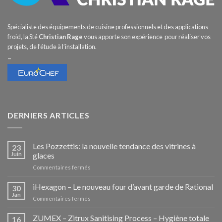
Spécialiste des équipements de cuisine professionnels et des applications
froid, la Sté
Christian Rage
vous apporte son expérience pour réaliser vos
projets, de l’étude à l’installation.
–
DERNIERS ARTICLES
Les Pozzettis: la nouvelle tendance des vitrines à
23
Juin
glaces
sur
Commentaires fermés
Les
Pozzettis:
iHexagon – Le nouveau four d’avant garde de Rational
30
la
Jan
sur
Commentaires fermés
nouvelle
iHexagon
tendance
–
ZUMEX – Zitrux Sanitising Process – Hygiène totale
des
16