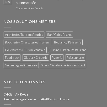
Le
Déc
automatisée
vitrines
nouveau
à
sur
Commentaires fermés
four
glaces
ZUMEX
d’avant
–
garde
Zitrux
NOS SOLUTIONS MÉTIERS
de
Sanitising
Rational
Process
–
Architecte / Bureau d'études
Bar / Café / Bistrot
Hygiène
totale
Boucherie / Charcuterie / Traiteur
Boulang. / Pâtisserie
automatisée
Collectivités / Cuisine centrale
Cuisine / Hôtel / Restaurant
Food truck
Glacier / Crêperie
Pizzeria
Poissonnerie
Secteur agroalimentaire
Snack / Sandwicherie / Fast Food
NOS COORDONNÉES
CHRISTIAN RAGE
Avenue Georges Frêche — 34470 Pérols — France