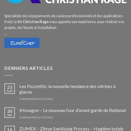
Spécialiste des équipements de cuisine professionnels et des applications
froid, la Sté
Christian Rage
vous apporte son expérience pour réaliser vos
projets, de l’étude à l’installation.
–
DERNIERS ARTICLES
Les Pozzettis: la nouvelle tendance des vitrines à
23
Juin
glaces
sur
Commentaires fermés
Les
Pozzettis:
iHexagon – Le nouveau four d’avant garde de Rational
30
la
Jan
sur
Commentaires fermés
nouvelle
iHexagon
tendance
–
ZUMEX – Zitrux Sanitising Process – Hygiène totale
des
16