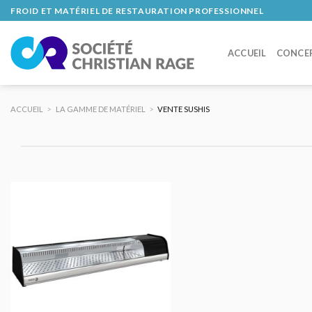
Skip
FROID ET MATÉRIEL DE RESTAURATION PROFESSIONNEL
to
content
ACCUEIL
CONCE
ACCUEIL
>
LA GAMME DE MATÉRIEL
>
VENTE SUSHIS
AJOUTER
AU DEVIS