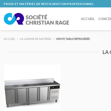
Skip
FROID ET MATÉRIEL DE RESTAURATION PROFESSIONNEL
to
content
ACCUEIL
CONCE
ACCUEIL
>
LA GAMME DE MATÉRIEL
>
VENTE TABLE RÉFRIGÉRÉE
LA
AJOUTER
AU DEVIS