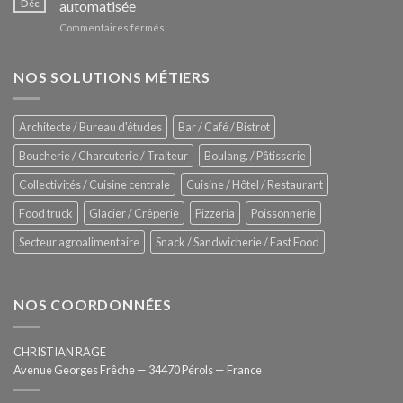
Déc
automatisée
vitrines
nouveau
à
sur
Commentaires fermés
four
glaces
ZUMEX
d’avant
–
garde
Zitrux
NOS SOLUTIONS MÉTIERS
de
Sanitising
Rational
Process
–
Architecte / Bureau d'études
Bar / Café / Bistrot
Hygiène
totale
Boucherie / Charcuterie / Traiteur
Boulang. / Pâtisserie
automatisée
Collectivités / Cuisine centrale
Cuisine / Hôtel / Restaurant
Food truck
Glacier / Crêperie
Pizzeria
Poissonnerie
Secteur agroalimentaire
Snack / Sandwicherie / Fast Food
NOS COORDONNÉES
CHRISTIAN RAGE
Avenue Georges Frêche — 34470 Pérols — France