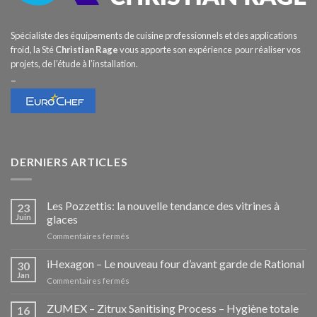
Spécialiste des équipements de cuisine professionnels et des applications
froid, la Sté
Christian Rage
vous apporte son expérience pour réaliser vos
projets, de l’étude à l’installation.
–
DERNIERS ARTICLES
Les Pozzettis: la nouvelle tendance des vitrines à
23
Juin
glaces
sur
Commentaires fermés
Les
Pozzettis:
iHexagon – Le nouveau four d’avant garde de Rational
30
la
Jan
sur
Commentaires fermés
nouvelle
iHexagon
tendance
–
ZUMEX – Zitrux Sanitising Process – Hygiène totale
des
16
Le