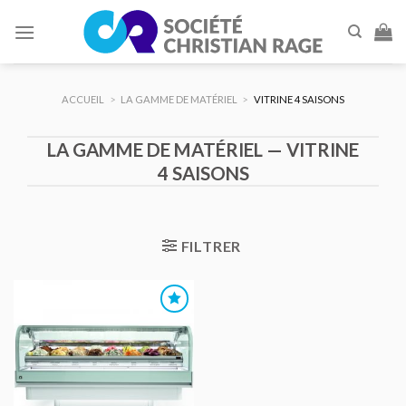
Skip
to
content
ACCUEIL
>
LA GAMME DE MATÉRIEL
>
VITRINE 4 SAISONS
LA GAMME DE MATÉRIEL — VITRINE
4 SAISONS
FILTRER
AJOUTER
AU DEVIS