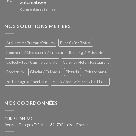
Déc
automatisée
vitrines
nouveau
à
sur
Commentaires fermés
four
glaces
ZUMEX
d’avant
–
garde
Zitrux
NOS SOLUTIONS MÉTIERS
de
Sanitising
Rational
Process
–
Architecte / Bureau d'études
Bar / Café / Bistrot
Hygiène
totale
Boucherie / Charcuterie / Traiteur
Boulang. / Pâtisserie
automatisée
Collectivités / Cuisine centrale
Cuisine / Hôtel / Restaurant
Food truck
Glacier / Crêperie
Pizzeria
Poissonnerie
Secteur agroalimentaire
Snack / Sandwicherie / Fast Food
NOS COORDONNÉES
CHRISTIAN RAGE
Avenue Georges Frêche — 34470 Pérols — France