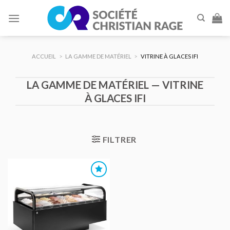
Skip
to
content
ACCUEIL
>
LA GAMME DE MATÉRIEL
>
VITRINE À GLACES IFI
LA GAMME DE MATÉRIEL — VITRINE
À GLACES IFI
FILTRER
AJOUTER
AU DEVIS