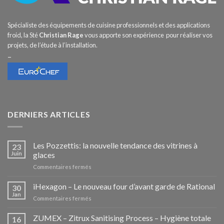
Spécialiste des équipements de cuisine professionnels et des applications
froid, la Sté
Christian Rage
vous apporte son expérience pour réaliser vos
projets, de l’étude à l’installation.
–
DERNIERS ARTICLES
Les Pozzettis: la nouvelle tendance des vitrines à
23
Juin
glaces
sur
Commentaires fermés
Les
Pozzettis:
iHexagon – Le nouveau four d’avant garde de Rational
30
la
Jan
sur
Commentaires fermés
nouvelle
iHexagon
tendance
–
ZUMEX – Zitrux Sanitising Process – Hygiène totale
des
16
Le