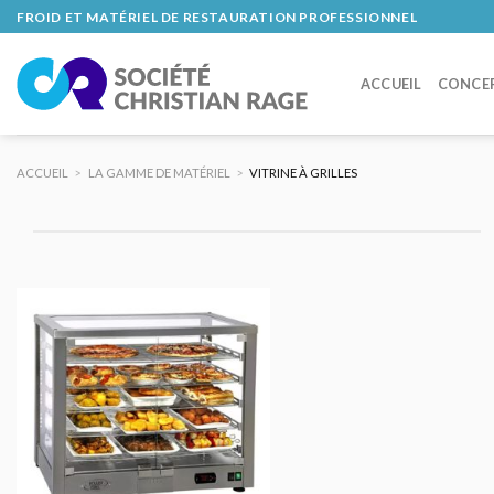
Skip
FROID ET MATÉRIEL DE RESTAURATION PROFESSIONNEL
to
content
ACCUEIL
CONCE
ACCUEIL
>
LA GAMME DE MATÉRIEL
>
VITRINE À GRILLES
AJOUTER
AU DEVIS