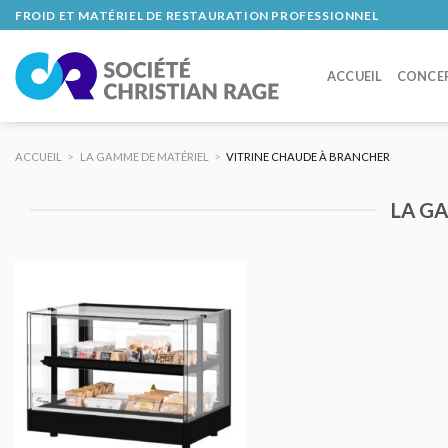
Skip
FROID ET MATÉRIEL DE RESTAURATION PROFESSIONNEL
to
content
ACCUEIL
CONCE
ACCUEIL
>
LA GAMME DE MATÉRIEL
>
VITRINE CHAUDE À BRANCHER
LA G
AJOUTER
AU DEVIS