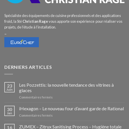
Spécialiste des équipements de cuisine professionnels et des applications
froid, la Sté
Christian Rage
vous apporte son expérience pour réaliser vos
projets, de l’étude à l’installation.
–
DERNIERS ARTICLES
Les Pozzettis: la nouvelle tendance des vitrines à
23
Juin
glaces
sur
Commentaires fermés
Les
Pozzettis:
iHexagon – Le nouveau four d’avant garde de Rational
30
la
Jan
sur
Commentaires fermés
nouvelle
iHexagon
tendance
–
ZUMEX – Zitrux Sanitising Process – Hygiène totale
des
16