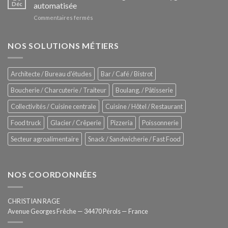
Le
Déc
automatisée
vitrines
nouveau
à
sur
Commentaires fermés
four
glaces
ZUMEX
d’avant
–
garde
Zitrux
NOS SOLUTIONS MÉTIERS
de
Sanitising
Rational
Process
–
Architecte / Bureau d'études
Bar / Café / Bistrot
Hygiène
totale
Boucherie / Charcuterie / Traiteur
Boulang. / Pâtisserie
automatisée
Collectivités / Cuisine centrale
Cuisine / Hôtel / Restaurant
Food truck
Glacier / Crêperie
Pizzeria
Poissonnerie
Secteur agroalimentaire
Snack / Sandwicherie / Fast Food
NOS COORDONNÉES
CHRISTIAN RAGE
Avenue Georges Frêche — 34470 Pérols — France