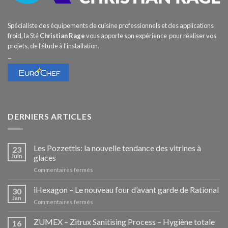
Spécialiste des équipements de cuisine professionnels et des applications
froid, la Sté
Christian Rage
vous apporte son expérience pour réaliser vos
projets, de l’étude à l’installation.
–
DERNIERS ARTICLES
Les Pozzettis: la nouvelle tendance des vitrines à
23
Juin
glaces
sur
Commentaires fermés
Les
Pozzettis:
iHexagon – Le nouveau four d’avant garde de Rational
30
la
Jan
sur
Commentaires fermés
nouvelle
iHexagon
tendance
–
ZUMEX – Zitrux Sanitising Process – Hygiène totale
des
16
Le