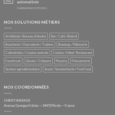
Déc
automatisée
vitrines
nouveau
à
sur
Commentaires fermés
four
glaces
ZUMEX
d’avant
–
garde
Zitrux
NOS SOLUTIONS MÉTIERS
de
Sanitising
Rational
Process
–
Architecte / Bureau d'études
Bar / Café / Bistrot
Hygiène
totale
Boucherie / Charcuterie / Traiteur
Boulang. / Pâtisserie
automatisée
Collectivités / Cuisine centrale
Cuisine / Hôtel / Restaurant
Food truck
Glacier / Crêperie
Pizzeria
Poissonnerie
Secteur agroalimentaire
Snack / Sandwicherie / Fast Food
NOS COORDONNÉES
CHRISTIAN RAGE
Avenue Georges Frêche — 34470 Pérols — France