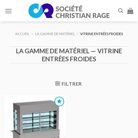
Skip
to
content
ACCUEIL
>
LA GAMME DE MATÉRIEL
>
VITRINE ENTRÉES FROIDES
LA GAMME DE MATÉRIEL — VITRINE
ENTRÉES FROIDES
FILTRER
AJOUTER
AU DEVIS