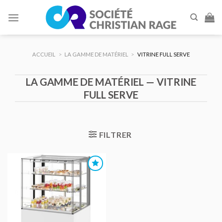
Skip
to
content
ACCUEIL
>
LA GAMME DE MATÉRIEL
>
VITRINE FULL SERVE
LA GAMME DE MATÉRIEL — VITRINE
FULL SERVE
FILTRER
AJOUTER
AU DEVIS