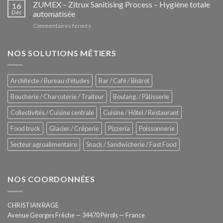
–
ZUMEX – Zitrux Sanitising Process – Hygiène totale
des
16
Le
Déc
automatisée
vitrines
nouveau
à
sur
Commentaires fermés
four
glaces
ZUMEX
d’avant
–
garde
Zitrux
NOS SOLUTIONS MÉTIERS
de
Sanitising
Rational
Process
–
Architecte / Bureau d'études
Bar / Café / Bistrot
Hygiène
totale
Boucherie / Charcuterie / Traiteur
Boulang. / Pâtisserie
automatisée
Collectivités / Cuisine centrale
Cuisine / Hôtel / Restaurant
Food truck
Glacier / Crêperie
Pizzeria
Poissonnerie
Secteur agroalimentaire
Snack / Sandwicherie / Fast Food
NOS COORDONNÉES
CHRISTIAN RAGE
Avenue Georges Frêche — 34470 Pérols — France