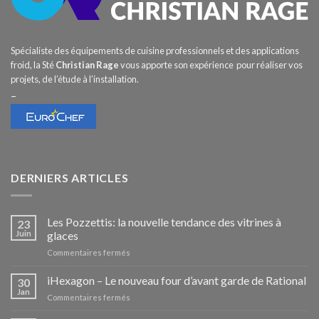
Spécialiste des équipements de cuisine professionnels et des applications
froid, la Sté
Christian Rage
vous apporte son expérience pour réaliser vos
projets, de l’étude à l’installation.
–
DERNIERS ARTICLES
Les Pozzettis: la nouvelle tendance des vitrines à
23
Juin
glaces
sur
Commentaires fermés
Les
Pozzettis:
iHexagon – Le nouveau four d’avant garde de Rational
30
la
Jan
sur
Commentaires fermés
nouvelle
iHexagon
tendance