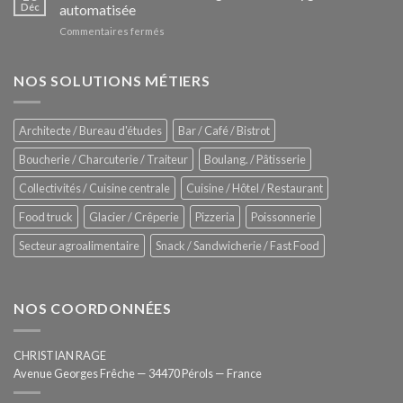
Le
Déc
automatisée
vitrines
nouveau
à
sur
Commentaires fermés
four
glaces
ZUMEX
d’avant
–
garde
Zitrux
NOS SOLUTIONS MÉTIERS
de
Sanitising
Rational
Process
–
Architecte / Bureau d'études
Bar / Café / Bistrot
Hygiène
totale
Boucherie / Charcuterie / Traiteur
Boulang. / Pâtisserie
automatisée
Collectivités / Cuisine centrale
Cuisine / Hôtel / Restaurant
Food truck
Glacier / Crêperie
Pizzeria
Poissonnerie
Secteur agroalimentaire
Snack / Sandwicherie / Fast Food
NOS COORDONNÉES
CHRISTIAN RAGE
Avenue Georges Frêche — 34470 Pérols — France