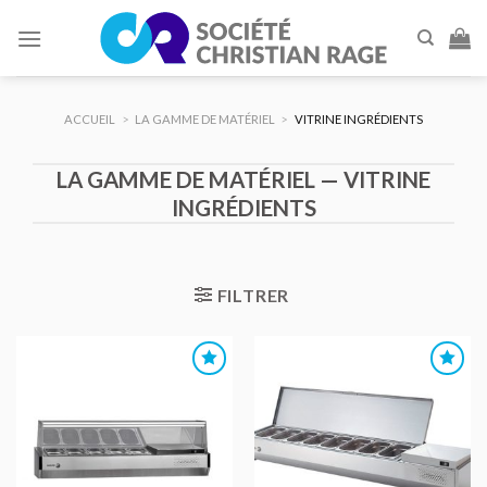
Skip
to
content
ACCUEIL
>
LA GAMME DE MATÉRIEL
>
VITRINE INGRÉDIENTS
LA GAMME DE MATÉRIEL — VITRINE
INGRÉDIENTS
FILTRER
AJOUTER
AJOUTER
AU DEVIS
AU DEVIS