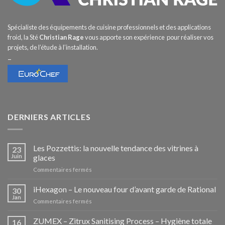
Spécialiste des équipements de cuisine professionnels et des applications
froid, la Sté
Christian Rage
vous apporte son expérience pour réaliser vos
projets, de l’étude à l’installation.
–
DERNIERS ARTICLES
Les Pozzettis: la nouvelle tendance des vitrines à
23
Juin
glaces
sur
Commentaires fermés
Les
Pozzettis:
iHexagon – Le nouveau four d’avant garde de Rational
30
la
Jan
sur
Commentaires fermés
nouvelle
iHexagon
tendance
–
ZUMEX – Zitrux Sanitising Process – Hygiène totale
des
16