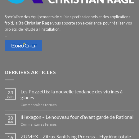
Spécialiste des équipements de cuisine professionnels et des applications
froid, la Sté
Christian Rage
vous apporte son expérience pour réaliser vos
projets, de l’étude à l’installation.
–
DERNIERS ARTICLES
Les Pozzettis: la nouvelle tendance des vitrines à
23
Juin
glaces
sur
Commentaires fermés
Les
Pozzettis:
iHexagon – Le nouveau four d’avant garde de Rational
30
la
Jan
sur
Commentaires fermés
nouvelle
iHexagon
tendance
–
ZUMEX – Zitrux Sanitising Process – Hygiène totale
des
16