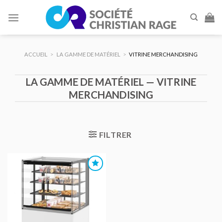
Skip
to
content
ACCUEIL
>
LA GAMME DE MATÉRIEL
>
VITRINE MERCHANDISING
LA GAMME DE MATÉRIEL — VITRINE
MERCHANDISING
FILTRER
AJOUTER
AU DEVIS