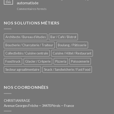
Le
Déc
automatisée
vitrines
nouveau
à
sur
Commentaires fermés
four
glaces
ZUMEX
d’avant
–
garde
Zitrux
NOS SOLUTIONS MÉTIERS
de
Sanitising
Rational
Process
–
Architecte / Bureau d'études
Bar / Café / Bistrot
Hygiène
totale
Boucherie / Charcuterie / Traiteur
Boulang. / Pâtisserie
automatisée
Collectivités / Cuisine centrale
Cuisine / Hôtel / Restaurant
Food truck
Glacier / Crêperie
Pizzeria
Poissonnerie
Secteur agroalimentaire
Snack / Sandwicherie / Fast Food
NOS COORDONNÉES
CHRISTIAN RAGE
Avenue Georges Frêche — 34470 Pérols — France