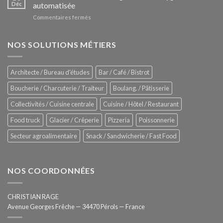
Le
Déc
automatisée
vitrines
nouveau
à
sur
Commentaires fermés
four
glaces
ZUMEX
d’avant
–
garde
Zitrux
NOS SOLUTIONS MÉTIERS
de
Sanitising
Rational
Process
–
Architecte / Bureau d'études
Bar / Café / Bistrot
Hygiène
totale
Boucherie / Charcuterie / Traiteur
Boulang. / Pâtisserie
automatisée
Collectivités / Cuisine centrale
Cuisine / Hôtel / Restaurant
Food truck
Glacier / Crêperie
Pizzeria
Poissonnerie
Secteur agroalimentaire
Snack / Sandwicherie / Fast Food
NOS COORDONNÉES
CHRISTIAN RAGE
Avenue Georges Frêche — 34470 Pérols — France