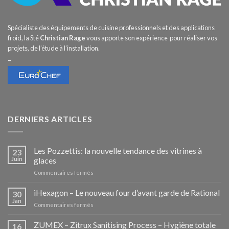
Spécialiste des équipements de cuisine professionnels et des applications
froid, la Sté
Christian Rage
vous apporte son expérience pour réaliser vos
projets, de l’étude à l’installation.
–
DERNIERS ARTICLES
Les Pozzettis: la nouvelle tendance des vitrines à
23
Juin
glaces
sur
Commentaires fermés
Les
Pozzettis:
iHexagon – Le nouveau four d’avant garde de Rational
30
la
Jan
sur
Commentaires fermés
nouvelle
iHexagon
tendance
–
ZUMEX – Zitrux Sanitising Process – Hygiène totale
des
16