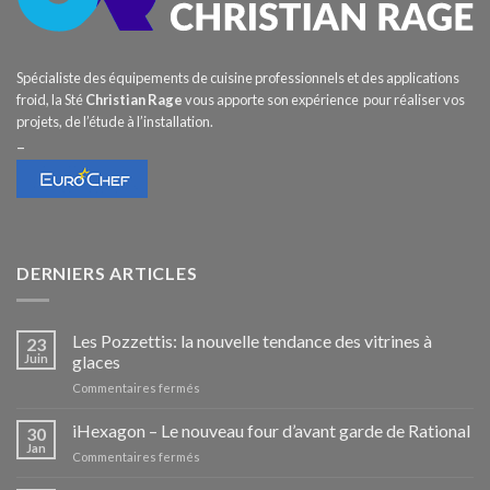
Spécialiste des équipements de cuisine professionnels et des applications
froid, la Sté
Christian Rage
vous apporte son expérience pour réaliser vos
projets, de l’étude à l’installation.
–
DERNIERS ARTICLES
Les Pozzettis: la nouvelle tendance des vitrines à
23
Juin
glaces
sur
Commentaires fermés
Les
Pozzettis:
iHexagon – Le nouveau four d’avant garde de Rational
30
la
Jan
sur
Commentaires fermés
nouvelle
iHexagon
tendance