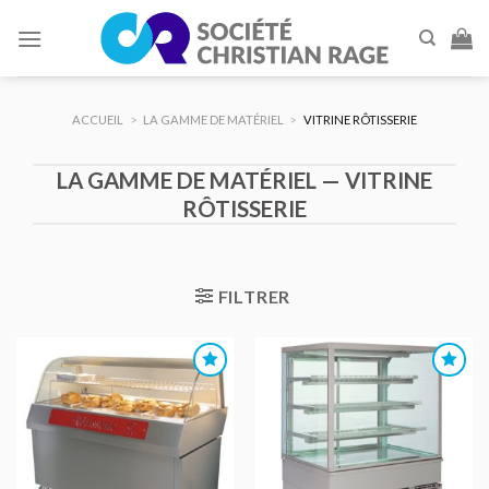
Skip
to
content
ACCUEIL
>
LA GAMME DE MATÉRIEL
>
VITRINE RÔTISSERIE
LA GAMME DE MATÉRIEL — VITRINE
RÔTISSERIE
FILTRER
AJOUTER
AJOUTER
AU DEVIS
AU DEVIS