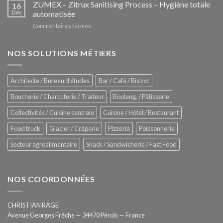
–
ZUMEX – Zitrux Sanitising Process – Hygiène totale
des
16
Le
Déc
automatisée
vitrines
nouveau
à
sur
Commentaires fermés
four
glaces
ZUMEX
d’avant
–
garde
Zitrux
NOS SOLUTIONS MÉTIERS
de
Sanitising
Rational
Process
–
Architecte / Bureau d'études
Bar / Café / Bistrot
Hygiène
totale
Boucherie / Charcuterie / Traiteur
Boulang. / Pâtisserie
automatisée
Collectivités / Cuisine centrale
Cuisine / Hôtel / Restaurant
Food truck
Glacier / Crêperie
Pizzeria
Poissonnerie
Secteur agroalimentaire
Snack / Sandwicherie / Fast Food
NOS COORDONNÉES
CHRISTIAN RAGE
Avenue Georges Frêche — 34470 Pérols — France