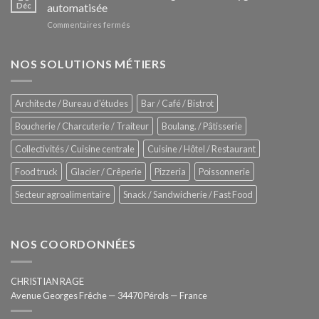
Le
Déc
automatisée
vitrines
nouveau
à
sur
Commentaires fermés
four
glaces
ZUMEX
d’avant
–
garde
Zitrux
NOS SOLUTIONS MÉTIERS
de
Sanitising
Rational
Process
–
Architecte / Bureau d'études
Bar / Café / Bistrot
Hygiène
totale
Boucherie / Charcuterie / Traiteur
Boulang. / Pâtisserie
automatisée
Collectivités / Cuisine centrale
Cuisine / Hôtel / Restaurant
Food truck
Glacier / Crêperie
Pizzeria
Poissonnerie
Secteur agroalimentaire
Snack / Sandwicherie / Fast Food
NOS COORDONNÉES
CHRISTIAN RAGE
Avenue Georges Frêche — 34470 Pérols — France