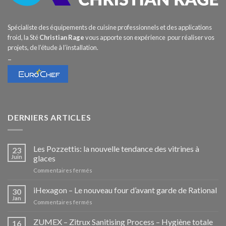
Spécialiste des équipements de cuisine professionnels et des applications
froid, la Sté
Christian Rage
vous apporte son expérience pour réaliser vos
projets, de l’étude à l’installation.
–
DERNIERS ARTICLES
Les Pozzettis: la nouvelle tendance des vitrines à
23
Juin
glaces
sur
Commentaires fermés
Les
Pozzettis:
iHexagon – Le nouveau four d’avant garde de Rational
30
la
Jan
sur
Commentaires fermés
nouvelle
iHexagon
tendance
–
ZUMEX – Zitrux Sanitising Process – Hygiène totale
des
16