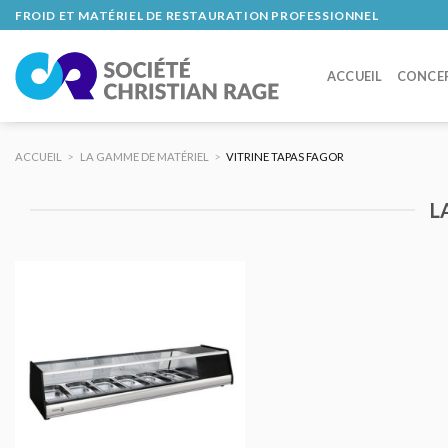
Skip
FROID ET MATÉRIEL DE RESTAURATION PROFESSIONNEL
to
content
ACCUEIL
CONCE
ACCUEIL
>
LA GAMME DE MATÉRIEL
>
VITRINE TAPAS FAGOR
L
AJOUTER
AU DEVIS