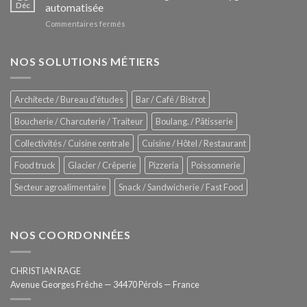
Le
Déc
automatisée
vitrines
nouveau
à
sur
Commentaires fermés
four
glaces
ZUMEX
d’avant
–
garde
Zitrux
NOS SOLUTIONS MÉTIERS
de
Sanitising
Rational
Process
–
Architecte / Bureau d'études
Bar / Café / Bistrot
Hygiène
totale
Boucherie / Charcuterie / Traiteur
Boulang. / Pâtisserie
automatisée
Collectivités / Cuisine centrale
Cuisine / Hôtel / Restaurant
Food truck
Glacier / Crêperie
Pizzeria
Poissonnerie
Secteur agroalimentaire
Snack / Sandwicherie / Fast Food
NOS COORDONNÉES
CHRISTIAN RAGE
Avenue Georges Frêche — 34470 Pérols — France