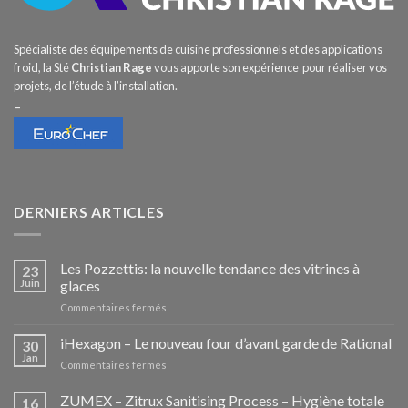
Spécialiste des équipements de cuisine professionnels et des applications
froid, la Sté
Christian Rage
vous apporte son expérience pour réaliser vos
projets, de l’étude à l’installation.
–
DERNIERS ARTICLES
Les Pozzettis: la nouvelle tendance des vitrines à
23
Juin
glaces
sur
Commentaires fermés
Les
Pozzettis:
iHexagon – Le nouveau four d’avant garde de Rational
30
la
Jan
sur
Commentaires fermés
nouvelle
iHexagon
tendance
–
ZUMEX – Zitrux Sanitising Process – Hygiène totale
des
16