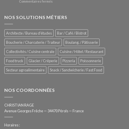
sur
Commentaires fermés
four
glaces
ZUMEX
d’avant
–
garde
Zitrux
NOS SOLUTIONS MÉTIERS
de
Sanitising
Rational
Process
–
Architecte / Bureau d'études
Bar / Café / Bistrot
Hygiène
totale
Boucherie / Charcuterie / Traiteur
Boulang. / Pâtisserie
automatisée
Collectivités / Cuisine centrale
Cuisine / Hôtel / Restaurant
Food truck
Glacier / Crêperie
Pizzeria
Poissonnerie
Secteur agroalimentaire
Snack / Sandwicherie / Fast Food
NOS COORDONNÉES
CHRISTIAN RAGE
Avenue Georges Frêche — 34470 Pérols — France
Horaires :