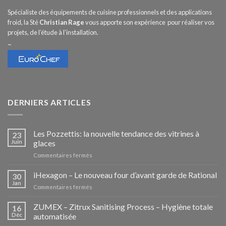
Spécialiste des équipements de cuisine professionnels et des applications
froid, la Sté
Christian Rage
vous apporte son expérience pour réaliser vos
projets, de l’étude à l’installation.
–
DERNIERS ARTICLES
Les Pozzettis: la nouvelle tendance des vitrines à
23
Juin
glaces
sur
Commentaires fermés
Les
Pozzettis:
iHexagon – Le nouveau four d’avant garde de Rational
30
la
Jan
sur
Commentaires fermés
nouvelle
iHexagon
tendance
–
ZUMEX – Zitrux Sanitising Process – Hygiène totale
des
16
Le
Déc
automatisée
vitrines
nouveau
à