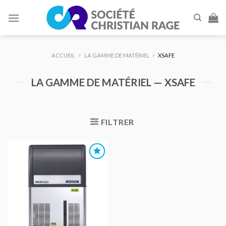
Skip
to
content
ACCUEIL
>
LA GAMME DE MATÉRIEL
>
XSAFE
LA GAMME DE MATÉRIEL — XSAFE
FILTRER
AJOUTER
AU DEVIS