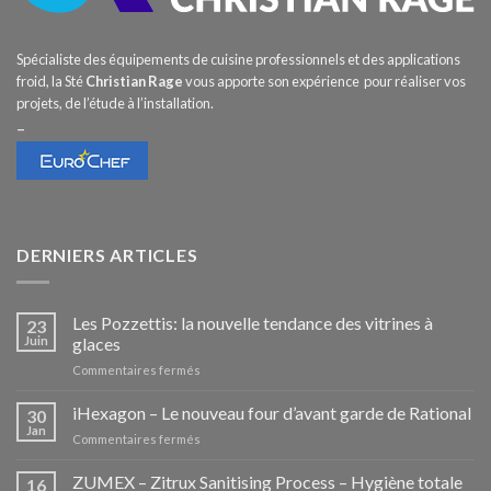
Spécialiste des équipements de cuisine professionnels et des applications
froid, la Sté
Christian Rage
vous apporte son expérience pour réaliser vos
projets, de l’étude à l’installation.
–
DERNIERS ARTICLES
Les Pozzettis: la nouvelle tendance des vitrines à
23
Juin
glaces
sur
Commentaires fermés
Les
Pozzettis:
iHexagon – Le nouveau four d’avant garde de Rational
30
la
Jan
sur
Commentaires fermés
nouvelle
iHexagon
tendance
–
ZUMEX – Zitrux Sanitising Process – Hygiène totale
des
16