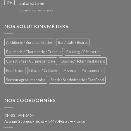
Le
Déc
automatisée
vitrines
nouveau
à
sur
Commentaires fermés
four
glaces
ZUMEX
d’avant
–
garde
Zitrux
NOS SOLUTIONS MÉTIERS
de
Sanitising
Rational
Process
–
Architecte / Bureau d'études
Bar / Café / Bistrot
Hygiène
totale
Boucherie / Charcuterie / Traiteur
Boulang. / Pâtisserie
automatisée
Collectivités / Cuisine centrale
Cuisine / Hôtel / Restaurant
Food truck
Glacier / Crêperie
Pizzeria
Poissonnerie
Secteur agroalimentaire
Snack / Sandwicherie / Fast Food
NOS COORDONNÉES
CHRISTIAN RAGE
Avenue Georges Frêche — 34470 Pérols — France