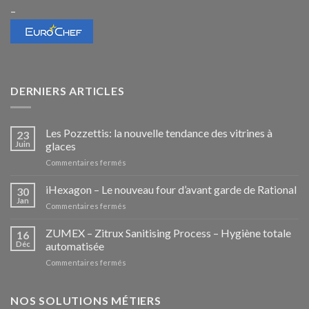
–
DERNIERS ARTICLES
Les Pozzettis: la nouvelle tendance des vitrines à
23
Juin
glaces
sur
Commentaires fermés
Les
Pozzettis:
iHexagon – Le nouveau four d’avant garde de Rational
30
la
Jan
sur
Commentaires fermés
nouvelle
iHexagon
tendance
–
ZUMEX – Zitrux Sanitising Process – Hygiène totale
des
16
Le
Déc
automatisée
vitrines
nouveau
à
sur
Commentaires fermés
four
glaces
ZUMEX
d’avant
–
garde
Zitrux
NOS SOLUTIONS MÉTIERS
de
Sanitising