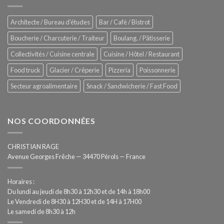
Rational
Process
–
Architecte / Bureau d'études
Bar / Café / Bistrot
Hygiène
totale
Boucherie / Charcuterie / Traiteur
Boulang. / Pâtisserie
automatisée
Collectivités / Cuisine centrale
Cuisine / Hôtel / Restaurant
Food truck
Glacier / Crêperie
Pizzeria
Poissonnerie
Secteur agroalimentaire
Snack / Sandwicherie / Fast Food
NOS COORDONNÉES
CHRISTIAN RAGE
Avenue Georges Frêche — 34470 Pérols — France
Horaires :
Du lundi au jeudi de 8h30 à 12h30 et de 14h à 18h00
Le Vendredi de 8H30 à 12H30 et de 14H à 17H00
Le samedi de 8h30 à 12h