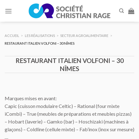
Skip
to
content
ACCUEIL
>
LES RÉALISATIONS
>
SECTEUR AGROALIMENTAIRE
>
RESTAURANT ITALIEN VOLFONI – 30 NÎMES
RESTAURANT ITALIEN VOLFONI – 30
NÎMES
Marques mises en avant:
Capic (cuisson modulaire Celtic) – Rational (four mixte
iCombi) – True (meubles de préparations et meubles pizzas)
– Hobart (laverie) – Gamko (bar) – Hoschizaki (machines à
glaçons) – Coldline (cellule mixte) – Fab’inox (inox sur mesure)
…