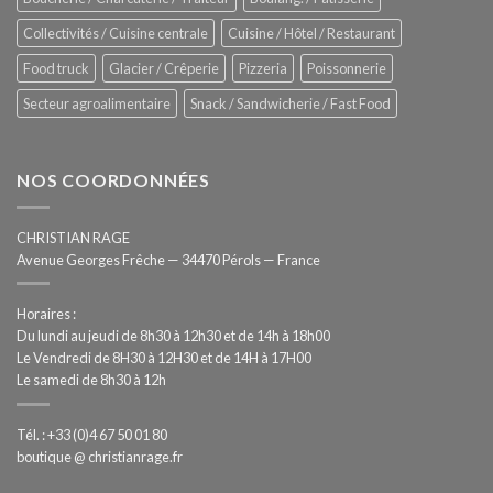
automatisée
Collectivités / Cuisine centrale
Cuisine / Hôtel / Restaurant
Food truck
Glacier / Crêperie
Pizzeria
Poissonnerie
Secteur agroalimentaire
Snack / Sandwicherie / Fast Food
NOS COORDONNÉES
CHRISTIAN RAGE
Avenue Georges Frêche — 34470 Pérols — France
Horaires :
Du lundi au jeudi de 8h30 à 12h30 et de 14h à 18h00
Le Vendredi de 8H30 à 12H30 et de 14H à 17H00
Le samedi de 8h30 à 12h
Tél. : +33 (0)4 67 50 01 80
boutique @ christianrage.fr