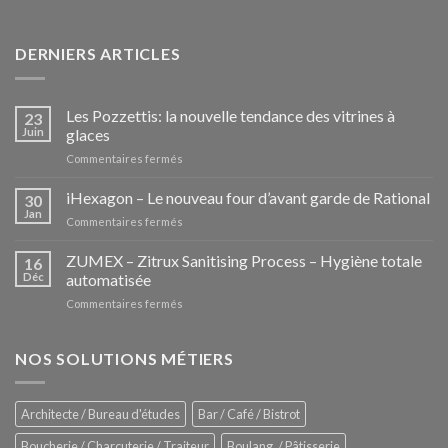
DERNIERS ARTICLES
Les Pozzettis: la nouvelle tendance des vitrines à
23
Juin
glaces
sur
Commentaires fermés
Les
Pozzettis:
iHexagon – Le nouveau four d’avant garde de Rational
30
la
Jan
sur
Commentaires fermés
nouvelle
iHexagon
tendance
–
ZUMEX – Zitrux Sanitising Process – Hygiène totale
des
16
Le
Déc
automatisée
vitrines
nouveau
à
sur
Commentaires fermés
four
glaces
ZUMEX
d’avant
–
garde
Zitrux
NOS SOLUTIONS MÉTIERS
de
Sanitising
Rational
Process
–
Architecte / Bureau d'études
Bar / Café / Bistrot
Hygiène
totale
Boucherie / Charcuterie / Traiteur
Boulang. / Pâtisserie