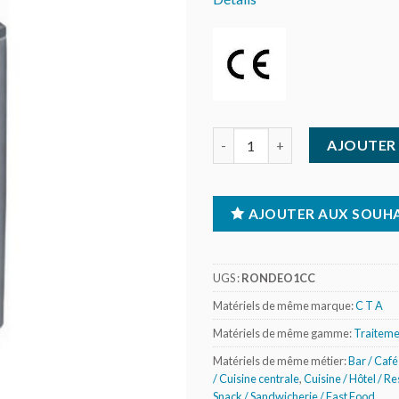
quantité de Adoucisseur chro
AJOUTER 
AJOUTER AUX SOUHA
UGS :
RONDEO1CC
Matériels de même marque:
C T A
Matériels de même gamme:
Traiteme
Matériels de même métier:
Bar / Café 
/ Cuisine centrale
,
Cuisine / Hôtel / R
Snack / Sandwicherie / Fast Food