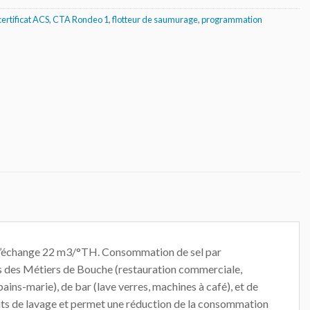
certificat ACS
,
CTA Rondeo 1
,
flotteur de saumurage
,
programmation
d’échange 22 m3/°TH. Consommation de sel par
s des Métiers de Bouche (restauration commerciale,
ains-marie), de bar (lave verres, machines à café), et de
ltats de lavage et permet une réduction de la consommation