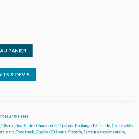
nométrique d'eau chaude Rondeo 1 - Tête K103
AU PANIER
ITS & DEVIS
nt eau / graisses
/ Bistrot
,
Boucherie / Charcuterie / Traiteur
,
Boulang. / Pâtisserie
,
Collectivités
estaurant
,
Food truck
,
Glacier / Crêperie
,
Pizzeria
,
Secteur agroalimentaire
,