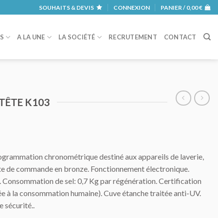
SOUHAITS & DEVIS
CONNEXION
PANIER /
0,00
€
RS
A LA UNE
LA SOCIÉTÉ
RECRUTEMENT
CONTACT
TÊTE K103
ogrammation chronométrique destiné aux appareils de laverie,
ête de commande en bronze. Fonctionnement électronique.
Consommation de sel: 0,7 Kg par régénération. Certification
ée à la consommation humaine). Cuve étanche traitée anti-UV.
 sécurité..