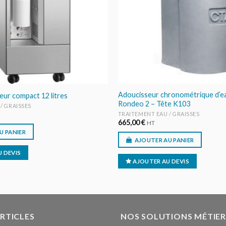
Adoucisseur chronométrique d’ea
r compact 12 litres
Rondeo 2 – Tête K103
/ GRAISSES
TRAITEMENT EAU / GRAISSES
665,00
€
HT
U PANIER
AJOUTER AU PANIER
 DEVIS
AJOUTER AU DEVIS
ARTICLES
NOS SOLUTIONS MÉTIER