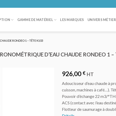
PTION
GAMME DE MATÉRIEL
LES MARQUES
UNIVERS MÉTIE
HAUDE RONDEO 1 – TÊTE K103
RONOMÉTRIQUE D’EAU CHAUDE RONDEO 1 – 
926,00
€
HT
Adoucisseur d’eau chaude à pr
AJOUTER
cuisson, machines à café…). T
AU DEVIS
Pouvoir d’échange 22 m3/°TH. 
ACS (contact avec l’eau destin
Flotteur de saumurage à double
Détails