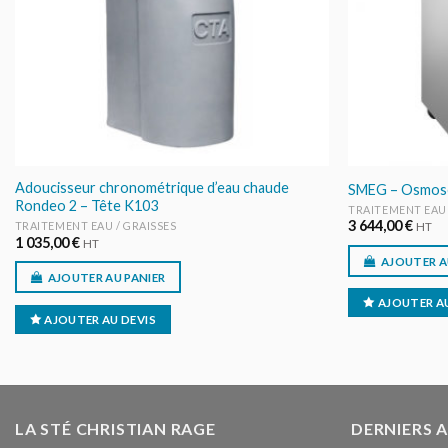
Adoucisseur chronométrique d’eau chaude
SMEG – Osmoseu
Rondeo 2 – Tête K103
TRAITEMENT EAU 
3 644,00
€
TRAITEMENT EAU / GRAISSES
HT
1 035,00
€
HT
AJOUTER A
AJOUTER AU PANIER
AJOUTER AU
AJOUTER AU DEVIS
LA STÉ CHRISTIAN RAGE
DERNIERS 