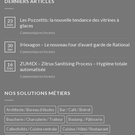
DERNIERS ARTICLES
Les Pozzettis: la nouvelle tendance des vitrines à
23
Juin
glaces
sur
Commentaires fermés
Les
Pozzettis:
iHexagon – Le nouveau four d’avant garde de Rational
30
la
Jan
sur
Commentaires fermés
nouvelle
iHexagon
tendance
–
ZUMEX – Zitrux Sanitising Process – Hygiène totale
des
16
Le
Déc
automatisée
vitrines
nouveau
à
sur
Commentaires fermés
four
glaces
ZUMEX
d’avant
–
garde
Zitrux
NOS SOLUTIONS MÉTIERS
de
Sanitising
Rational
Process
–
Architecte / Bureau d'études
Bar / Café / Bistrot
Hygiène
totale
Boucherie / Charcuterie / Traiteur
Boulang. / Pâtisserie
automatisée
Collectivités / Cuisine centrale
Cuisine / Hôtel / Restaurant