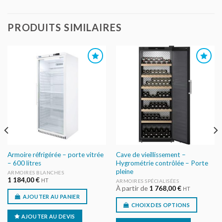
PRODUITS SIMILAIRES
AJOUTER
AJOUTER
AU DEVIS
AU DEVIS
Armoire réfrigérée – porte vitrée
Cave de vieillissement –
– 600 litres
Hygrométrie contrôlée – Porte
pleine
ARMOIRES BLANCHES
1 184,00
€
HT
ARMOIRES SPÉCIALISÉES
À partir de
1 768,00
€
HT
AJOUTER AU PANIER
CHOIX DES OPTIONS
AJOUTER AU DEVIS