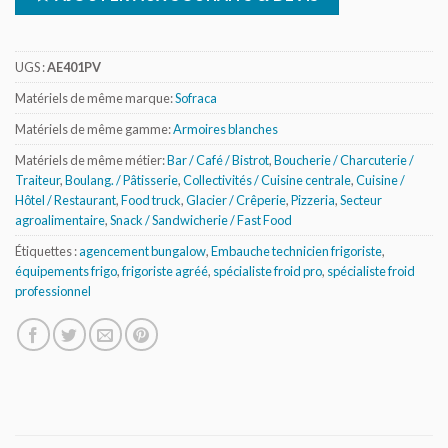
UGS :
AE401PV
Matériels de même marque:
Sofraca
Matériels de même gamme:
Armoires blanches
Matériels de même métier:
Bar / Café / Bistrot
,
Boucherie / Charcuterie /
Traiteur
,
Boulang. / Pâtisserie
,
Collectivités / Cuisine centrale
,
Cuisine /
Hôtel / Restaurant
,
Food truck
,
Glacier / Crêperie
,
Pizzeria
,
Secteur
agroalimentaire
,
Snack / Sandwicherie / Fast Food
Étiquettes :
agencement bungalow
,
Embauche technicien frigoriste
,
équipements frigo
,
frigoriste agréé
,
spécialiste froid pro
,
spécialiste froid
professionnel