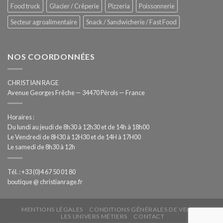
Food truck
Glacier / Crêperie
Pizzeria
Poissonnerie
Secteur agroalimentaire
Snack / Sandwicherie / Fast Food
NOS COORDONNÉES
CHRISTIAN RAGE
Avenue Georges Frêche — 34470 Pérols — France
Horaires :
Du lundi au jeudi de 8h30 à 12h30 et de 14h à 18h00
Le Vendredi de 8H30 à 12H30 et de 14H à 17H00
Le samedi de 8h30 à 12h
Tél. : +33 (0)4 67 50 01 80
boutique @ christianrage.fr
MENTIONS LÉGALES
CONDITIONS GÉNÉRALES DE VENTE
LES UNIVERS MÉTIERS
CONTACT