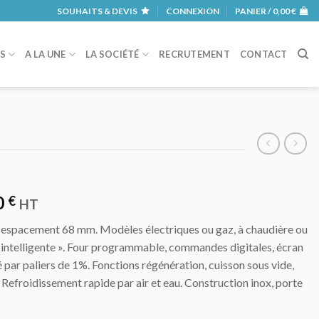
SOUHAITS & DEVIS
CONNEXION
PANIER /
0,00
€
RS
A LA UNE
LA SOCIÉTÉ
RECRUTEMENT
CONTACT
0
€
HT
 espacement 68 mm. Modèles électriques ou gaz, à chaudière ou
« intelligente ». Four programmable, commandes digitales, écran
 par paliers de 1%. Fonctions régénération, cuisson sous vide,
 Refroidissement rapide par air et eau. Construction inox, porte