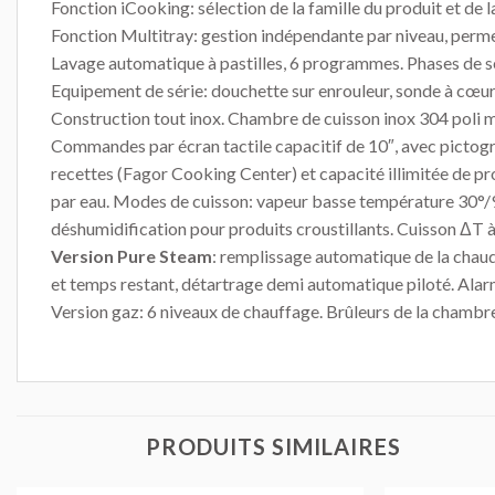
Fonction iCooking: sélection de la famille du produit et de la
Fonction Multitray: gestion indépendante par niveau, permet
Lavage automatique à pastilles, 6 programmes. Phases de 
Equipement de série: douchette sur enrouleur, sonde à cœur
Construction tout inox. Chambre de cuisson inox 304 poli mir
Commandes par écran tactile capacitif de 10″, avec pictog
recettes (Fagor Cooking Center) et capacité illimitée de pr
par eau. Modes de cuisson: vapeur basse température 30°/9
déshumidification pour produits croustillants. Cuisson ΔT 
Version Pure Steam
: remplissage automatique de la chaud
et temps restant, détartrage demi automatique piloté. Alar
Version gaz: 6 niveaux de chauffage. Brûleurs de la chambre 
PRODUITS SIMILAIRES