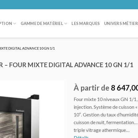
PTION
GAMME DE MATÉRIEL
LES MARQUES
UNIVERS MÉTIE
IXTE DIGITAL ADVANCE 10 GN 1/1
 – FOUR MIXTE DIGITAL ADVANCE 10 GN 1/1
À partir de
8 647,0
Four mixte 10 niveaux GN 1/1,
AJOUTER
injection. Système de cuisson 
AU DEVIS
10″. Gestion du taux d’humidité
cuisson de nuit, fermentation…
triple vitrage athermique…
Détails