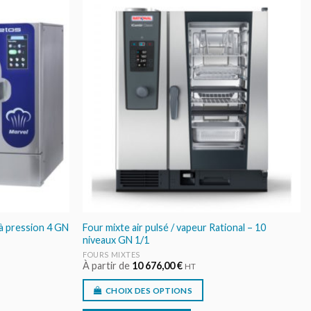
AJOUTER
AJOUTER
AU DEVIS
AU DEVIS
à pression 4 GN
Four mixte air pulsé / vapeur Rational – 10
niveaux GN 1/1
FOURS MIXTES
À partir de
10 676,00
€
HT
CHOIX DES OPTIONS