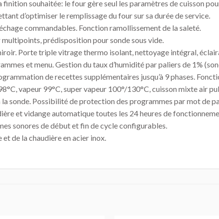
 finition souhaitée: le four gère seul les paramètres de cuisson pour
tant d’optimiser le remplissage du four sur sa durée de service.
séchage commandables. Fonction ramollissement de la saleté.
 multipoints, prédisposition pour sonde sous vide.
oir. Porte triple vitrage thermo isolant, nettoyage intégral, éclair
rammes et menu. Gestion du taux d’humidité par paliers de 1% (son
ogrammation de recettes supplémentaires jusqu’à 9 phases. Fonction
8°C, vapeur 99°C, super vapeur 100°/130°C, cuisson mixte air pul
à la sonde. Possibilité de protection des programmes par mot de pa
ière et vidange automatique toutes les 24 heures de fonctionnement
mes sonores de début et fin de cycle configurables.
et de la chaudière en acier inox.