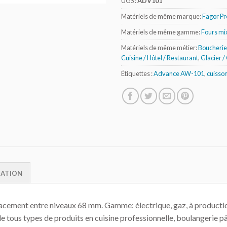
UGS :
ADV101
Matériels de même marque:
Fagor Pr
Matériels de même gamme:
Fours mi
Matériels de même métier:
Boucherie 
Cuisine / Hôtel / Restaurant
,
Glacier /
Étiquettes :
Advance AW-101
,
cuisson
MATION
ement entre niveaux 68 mm. Gamme: électrique, gaz, à production
e tous types de produits en cuisine professionnelle, boulangerie pâ