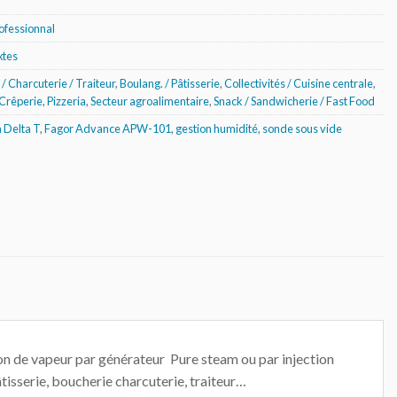
ofessionnal
xtes
/ Charcuterie / Traiteur
,
Boulang. / Pâtisserie
,
Collectivités / Cuisine centrale
,
 Crêperie
,
Pizzeria
,
Secteur agroalimentaire
,
Snack / Sandwicherie / Fast Food
 Delta T
,
Fagor Advance APW-101
,
gestion humidité
,
sonde sous vide
 de vapeur par générateur Pure steam ou par injection
tisserie, boucherie charcuterie, traiteur…