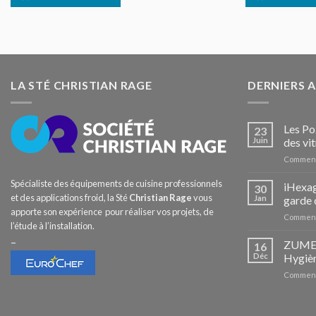
LA STÉ CHRISTIAN RAGE
DERNIERS 
Les Po
23
Juin
des vit
Comment
Spécialiste des équipements de cuisine professionnels
iHexag
30
et des applications froid, la Sté
Christian Rage
vous
Jan
garde 
apporte son expérience pour réaliser vos projets, de
Comment
l’étude à l’installation.
–
ZUMEX 
16
Déc
Hygièn
Comment