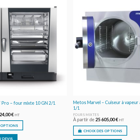
AJOUTER
AU DEVIS
Metos Marvel – Cuiseur à vapeur 
 Pro – four mixte 10 GN 2/1
1/1
624,00
€
FOURS MIXTES
HT
À partir de
25 605,00
€
HT
 OPTIONS
CHOIX DES OPTIONS
 DEVIS