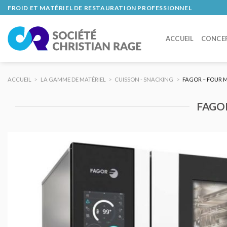
Skip
FROID ET MATÉRIEL DE RESTAURATION PROFESSIONNEL
to
content
ACCUEIL
CONCE
ACCUEIL
>
LA GAMME DE MATÉRIEL
>
CUISSON - SNACKING
>
FAGOR – FOUR M
FAGOR