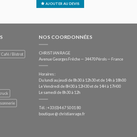
AJOUTER AU DEVIS
S
NOS COORDONNÉES
CHRISTIAN RAGE
 Café / Bistrot
Avenue Georges Frêche — 34470 Pérols — France
Horaires :
Du lundi au jeudi de 8h30 à 12h30 et de 14h à 18h00
Le Vendredi de 8H30 à 12H30 et de 14H à 17H00
Le samedi de 8h30 à 12h
truck
ssonnerie
Tél. : +33 (0)4 67 50 01 80
boutique @ christianrage.fr