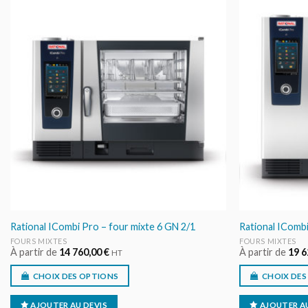
AJOUTER
AU DEVIS
Rational ICombi Pro – four mixte 6 GN 2/1
Rational ICombi
FOURS MIXTES
FOURS MIXTES
À partir de
14 760,00
€
À partir de
19 
HT
CHOIX DES OPTIONS
CHOIX DES
AJOUTER AU DEVIS
AJOUTER AU