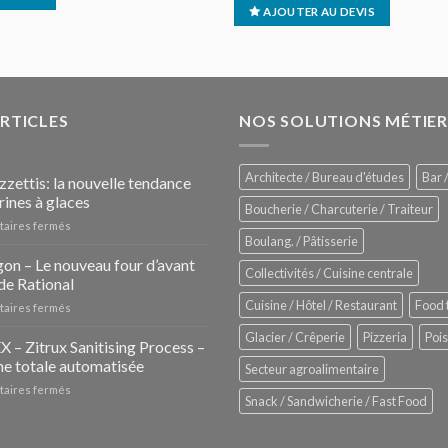
AJOUTER AU DEVIS
ARTICLES
NOS SOLUTIONS MÉTIER
Architecte / Bureau d'études
Bar /
zzettis: la nouvelle tendance
rines à glaces
Boucherie / Charcuterie / Traiteur
sur
aires fermés
Boulang. / Pâtisserie
Les
Pozzettis:
on – Le nouveau four d’avant
Collectivités / Cuisine centrale
la
de Rational
nouvelle
Cuisine / Hôtel / Restaurant
Food 
sur
aires fermés
tendance
iHexagon
des
Glacier / Crêperie
Pizzeria
Poi
–
– Zitrux Sanitising Process –
vitrines
Le
à
e totale automatisée
Secteur agroalimentaire
nouveau
glaces
sur
aires fermés
four
Snack / Sandwicherie / Fast Food
ZUMEX
d’avant
–
garde
Zitrux
de