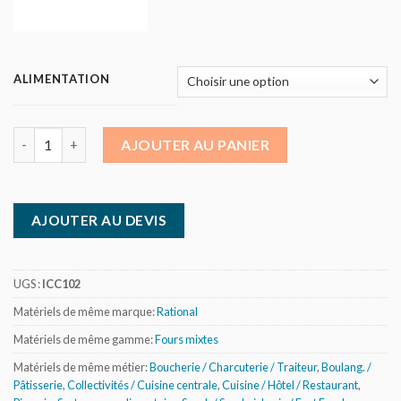
ALIMENTATION
quantité de Four mixte air pulsé / vapeur Rational - 10 niveaux 
AJOUTER AU PANIER
AJOUTER AU DEVIS
UGS :
ICC102
Matériels de même marque:
Rational
Matériels de même gamme:
Fours mixtes
Matériels de même métier:
Boucherie / Charcuterie / Traiteur
,
Boulang. /
Pâtisserie
,
Collectivités / Cuisine centrale
,
Cuisine / Hôtel / Restaurant
,