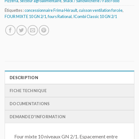
Pizzeria
,
Secteur agroalimentaire
,
Snack / Sandwicherie / Fast Food
Étiquettes :
concessionnaire Frima Hérault
,
cuisson ventilation forcée
,
FOUR MIXTE 10 GN 2/1
,
fours Rational
,
ICombi Classic 10 GN 2/1
DESCRIPTION
FICHE TECHNIQUE
DOCUMENTATIONS
DEMANDE D'INFORMATION
Four mixte 10 niveaux GN 2/1. Espacement entre