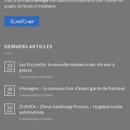
froid, la Sté
Christian Rage
vous apporte son expérience pour réaliser vos
projets, de l’étude à l’installation.
–
DERNIERS ARTICLES
Les Pozzettis: la nouvelle tendance des vitrines à
23
Juin
glaces
sur
Commentaires fermés
Les
Pozzettis:
iHexagon – Le nouveau four d’avant garde de Rational
30
la
Jan
sur
Commentaires fermés
nouvelle
iHexagon
tendance
–
ZUMEX – Zitrux Sanitising Process – Hygiène totale
des
16
Le
Déc
automatisée
vitrines
nouveau
à
sur
Commentaires fermés
four
glaces
ZUMEX
d’avant
–
garde