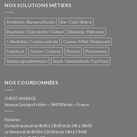
Zitrux
NOS SOLUTIONS MÉTIERS
de
Sanitising
Rational
Process
–
Architecte / Bureau d'études
Bar / Café / Bistrot
Hygiène
totale
Boucherie / Charcuterie / Traiteur
Boulang. / Pâtisserie
automatisée
Collectivités / Cuisine centrale
Cuisine / Hôtel / Restaurant
Food truck
Glacier / Crêperie
Pizzeria
Poissonnerie
Secteur agroalimentaire
Snack / Sandwicherie / Fast Food
NOS COORDONNÉES
CHRISTIAN RAGE
Avenue Georges Frêche — 34470 Pérols — France
Horaires :
Du lundi au jeudi de 8h30 à 12h30 et de 14h à 18h00
Le Vendredi de 8H30 à 12H30 et de 14H à 17H00