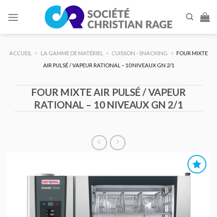
Skip
to
content
ACCUEIL
>
LA GAMME DE MATÉRIEL
>
CUISSON - SNACKING
>
FOUR MIXTE
AIR PULSÉ / VAPEUR RATIONAL – 10 NIVEAUX GN 2/1
FOUR MIXTE AIR PULSÉ / VAPEUR
RATIONAL – 10 NIVEAUX GN 2/1
AJOUTER
AU DEVIS