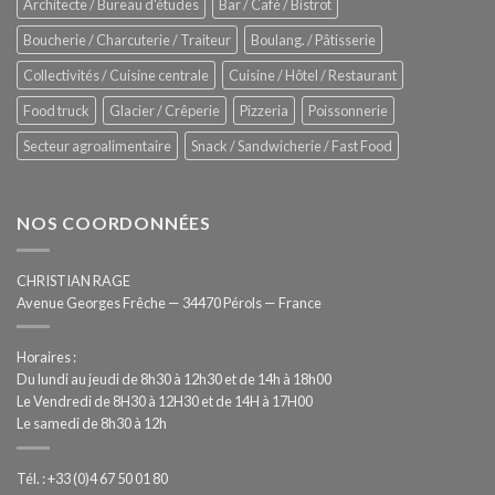
Architecte / Bureau d'études
Bar / Café / Bistrot
Hygiène
totale
Boucherie / Charcuterie / Traiteur
Boulang. / Pâtisserie
automatisée
Collectivités / Cuisine centrale
Cuisine / Hôtel / Restaurant
Food truck
Glacier / Crêperie
Pizzeria
Poissonnerie
Secteur agroalimentaire
Snack / Sandwicherie / Fast Food
NOS COORDONNÉES
CHRISTIAN RAGE
Avenue Georges Frêche — 34470 Pérols — France
Horaires :
Du lundi au jeudi de 8h30 à 12h30 et de 14h à 18h00
Le Vendredi de 8H30 à 12H30 et de 14H à 17H00
Le samedi de 8h30 à 12h
Tél. : +33 (0)4 67 50 01 80