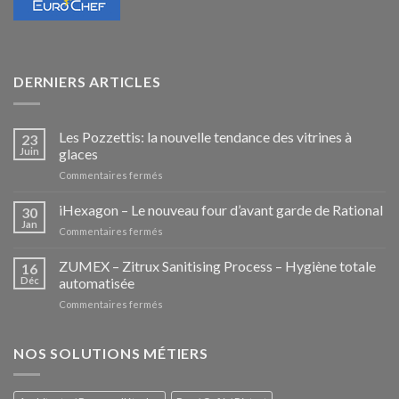
DERNIERS ARTICLES
Les Pozzettis: la nouvelle tendance des vitrines à
23
Juin
glaces
sur
Commentaires fermés
Les
Pozzettis:
iHexagon – Le nouveau four d’avant garde de Rational
30
la
Jan
sur
Commentaires fermés
nouvelle
iHexagon
tendance
–
ZUMEX – Zitrux Sanitising Process – Hygiène totale
des
16
Le
Déc
automatisée
vitrines
nouveau
à
sur
Commentaires fermés
four
glaces
ZUMEX
d’avant
–
garde
Zitrux
NOS SOLUTIONS MÉTIERS
de
Sanitising
Rational
Process
–