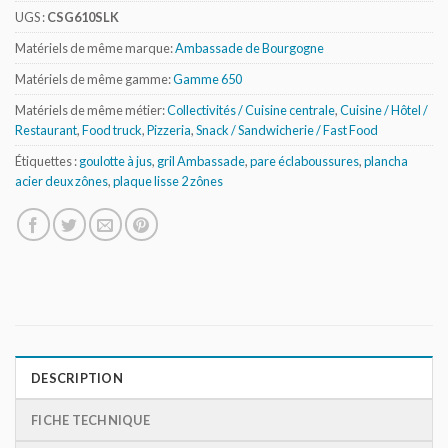
UGS :
CSG610SLK
Matériels de même marque:
Ambassade de Bourgogne
Matériels de même gamme:
Gamme 650
Matériels de même métier:
Collectivités / Cuisine centrale
,
Cuisine / Hôtel /
Restaurant
,
Food truck
,
Pizzeria
,
Snack / Sandwicherie / Fast Food
Étiquettes :
goulotte à jus
,
gril Ambassade
,
pare éclaboussures
,
plancha
acier deux zônes
,
plaque lisse 2 zônes
DESCRIPTION
FICHE TECHNIQUE