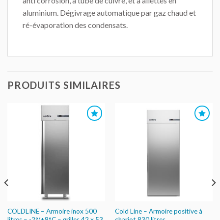
anti corrosion, à tube de cuivre, et à ailettes en
aluminium. Dégivrage automatique par gaz chaud et
ré-évaporation des condensats.
PRODUITS SIMILAIRES
AJOUTER
AJOUTER
AU DEVIS
AU DEVIS
COLDLINE – Armoire inox 500
Cold Line – Armoire positive à
litres – -2°/+8°C – grilles 42 x 53
chariot 830 litres