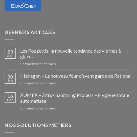
DERNIERS ARTICLES
Les Pozzettis: la nouvelle tendance des vitrines à
23
Juin
glaces
sur
Commentaires fermés
Les
Pozzettis:
iHexagon – Le nouveau four d’avant garde de Rational
30
la
Jan
sur
Commentaires fermés
nouvelle
iHexagon
tendance
–
ZUMEX – Zitrux Sanitising Process – Hygiène totale
des
16
Le
Déc
automatisée
vitrines
nouveau
à
sur
Commentaires fermés
four
glaces
ZUMEX
d’avant
–
garde
Zitrux
NOS SOLUTIONS MÉTIERS
de
Sanitising
Rational
Process