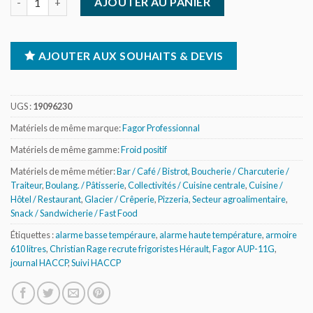
AJOUTER AU PANIER
AJOUTER AUX SOUHAITS & DEVIS
UGS :
19096230
Matériels de même marque:
Fagor Professionnal
Matériels de même gamme:
Froid positif
Matériels de même métier:
Bar / Café / Bistrot
,
Boucherie / Charcuterie /
Traiteur
,
Boulang. / Pâtisserie
,
Collectivités / Cuisine centrale
,
Cuisine /
Hôtel / Restaurant
,
Glacier / Crêperie
,
Pizzeria
,
Secteur agroalimentaire
,
Snack / Sandwicherie / Fast Food
Étiquettes :
alarme basse tempéraure
,
alarme haute température
,
armoire
610 litres
,
Christian Rage recrute frigoristes Hérault
,
Fagor AUP-11G
,
journal HACCP
,
Suivi HACCP