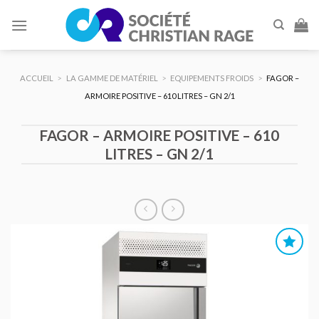
Skip
to
content
ACCUEIL
>
LA GAMME DE MATÉRIEL
>
EQUIPEMENTS FROIDS
>
FAGOR –
ARMOIRE POSITIVE – 610 LITRES – GN 2/1
FAGOR – ARMOIRE POSITIVE – 610
LITRES – GN 2/1
AJOUTER
AU DEVIS