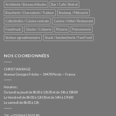
–
Architecte / Bureau d'études
Bar / Café / Bistrot
Hygiène
totale
Boucherie / Charcuterie / Traiteur
Boulang. / Pâtisserie
automatisée
Collectivités / Cuisine centrale
Cuisine / Hôtel / Restaurant
Food truck
Glacier / Crêperie
Pizzeria
Poissonnerie
Secteur agroalimentaire
Snack / Sandwicherie / Fast Food
NOS COORDONNÉES
CHRISTIAN RAGE
Avenue Georges Frêche — 34470 Pérols — France
Horaires :
Du lundi au jeudi de 8h30 à 12h30 et de 14h à 18h00
Le Vendredi de 8H30 à 12H30 et de 14H à 17H00
Le samedi de 8h30 à 12h
Tél. : +33 (0)4 67 50 01 80