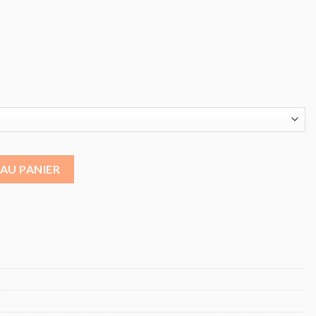
selle frontal Ecomax F504
AU PANIER