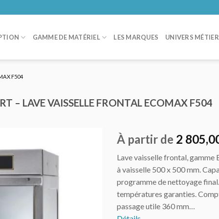
PTION
GAMME DE MATÉRIEL
LES MARQUES
UNIVERS MÉTIE
MAX F504
T – LAVE VAISSELLE FRONTAL ECOMAX F504
À partir de
2 805,0
Lave vaisselle frontal, gamme 
AJOUTER
à vaisselle 500 x 500 mm. Capac
AU DEVIS
programme de nettoyage final.
températures garanties. Compt
passage utile 360 mm…
Détails