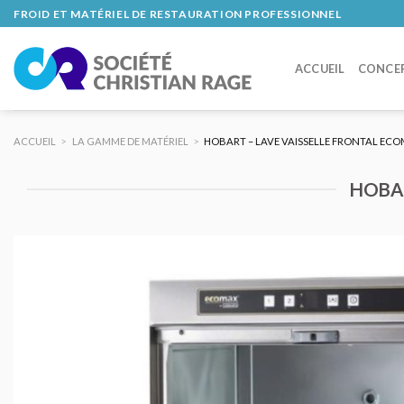
Skip
FROID ET MATÉRIEL DE RESTAURATION PROFESSIONNEL
to
content
ACCUEIL
CONCE
ACCUEIL
>
LA GAMME DE MATÉRIEL
>
HOBART – LAVE VAISSELLE FRONTAL ECO
HOBAR