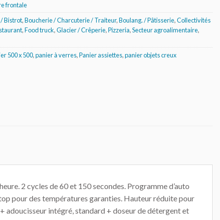
e frontale
/ Bistrot
,
Boucherie / Charcuterie / Traiteur
,
Boulang. / Pâtisserie
,
Collectivités
estaurant
,
Food truck
,
Glacier / Crêperie
,
Pizzeria
,
Secteur agroalimentaire
,
er 500 x 500
,
panier à verres
,
Panier assiettes
,
panier objets creux
/ heure. 2 cycles de 60 et 150 secondes. Programme d’auto
top pour des températures garanties. Hauteur réduite pour
 + adoucisseur intégré, standard + doseur de détergent et