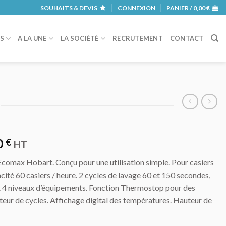
SOUHAITS & DEVIS
CONNEXION
PANIER /
0,00
€
RS
A LA UNE
LA SOCIÉTÉ
RECRUTEMENT
CONTACT
0
€
HT
Ecomax Hobart. Conçu pour une utilisation simple. Pour casiers
ité 60 casiers / heure. 2 cycles de lavage 60 et 150 secondes,
 4 niveaux d’équipements. Fonction Thermostop pour des
eur de cycles. Affichage digital des températures. Hauteur de