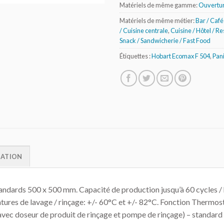
Matériels de même gamme:
Ouvertur
Matériels de même métier:
Bar / Café 
/ Cuisine centrale
,
Cuisine / Hôtel / R
Snack / Sandwicherie / Fast Food
Étiquettes :
Hobart Ecomax F 504
,
Pani
MATION
 standards 500 x 500 mm. Capacité de production jusqu’à 60 cycles 
tures de lavage / rinçage: +/- 60°C et +/- 82°C. Fonction Thermos
(avec doseur de produit de rinçage et pompe de rinçage) – standard