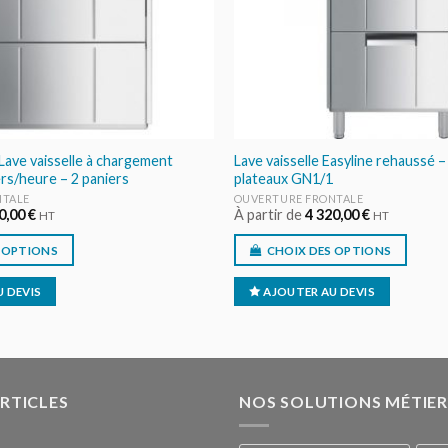
Lave vaisselle à chargement
Lave vaisselle Easyline rehaussé –
ers/heure – 2 paniers
plateaux GN1/1
NTALE
OUVERTURE FRONTALE
0,00
€
À partir de
4 320,00
€
HT
HT
 OPTIONS
CHOIX DES OPTIONS
 DEVIS
AJOUTER AU DEVIS
ARTICLES
NOS SOLUTIONS MÉTIER