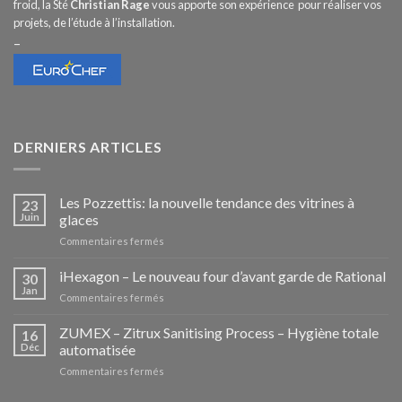
froid, la Sté
Christian Rage
vous apporte son expérience pour réaliser vos
projets, de l’étude à l’installation.
–
DERNIERS ARTICLES
Les Pozzettis: la nouvelle tendance des vitrines à
23
Juin
glaces
sur
Commentaires fermés
Les
Pozzettis:
iHexagon – Le nouveau four d’avant garde de Rational
30
la
Jan
sur
Commentaires fermés
nouvelle
iHexagon
tendance
–
ZUMEX – Zitrux Sanitising Process – Hygiène totale
des
16
Le
Déc
automatisée
vitrines
nouveau
à
sur
Commentaires fermés
four
glaces
ZUMEX
d’avant
–