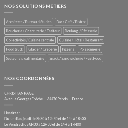
garde
Zitrux
NOS SOLUTIONS MÉTIERS
de
Sanitising
Rational
Process
–
Architecte / Bureau d'études
Bar / Café / Bistrot
Hygiène
totale
Boucherie / Charcuterie / Traiteur
Boulang. / Pâtisserie
automatisée
Collectivités / Cuisine centrale
Cuisine / Hôtel / Restaurant
Food truck
Glacier / Crêperie
Pizzeria
Poissonnerie
Secteur agroalimentaire
Snack / Sandwicherie / Fast Food
NOS COORDONNÉES
CHRISTIAN RAGE
Avenue Georges Frêche — 34470 Pérols — France
Horaires :
Du lundi au jeudi de 8h30 à 12h30 et de 14h à 18h00
Le Vendredi de 8H30 à 12H30 et de 14H à 17H00