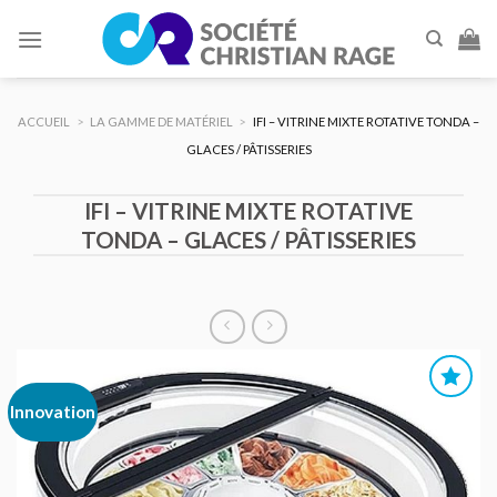
Skip
to
content
ACCUEIL
>
LA GAMME DE MATÉRIEL
>
IFI – VITRINE MIXTE ROTATIVE TONDA –
GLACES / PÂTISSERIES
IFI – VITRINE MIXTE ROTATIVE
TONDA – GLACES / PÂTISSERIES
Innovation
AJOUTER
AU DEVIS