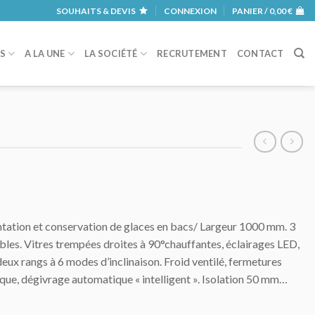
SOUHAITS & DEVIS
CONNEXION
PANIER /
0,00
€
RS
A LA UNE
LA SOCIÉTÉ
RECRUTEMENT
CONTACT
tation et conservation de glaces en bacs/ Largeur 1000 mm. 3
ables. Vitres trempées droites à 90°chauffantes, éclairages LED,
eux rangs à 6 modes d’inclinaison. Froid ventilé, fermetures
que, dégivrage automatique « intelligent ». Isolation 50 mm…