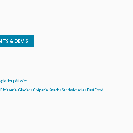
ITS & DEVIS
 glacier pâtissier
 Pâtisserie
,
Glacier / Crêperie
,
Snack / Sandwicherie / Fast Food