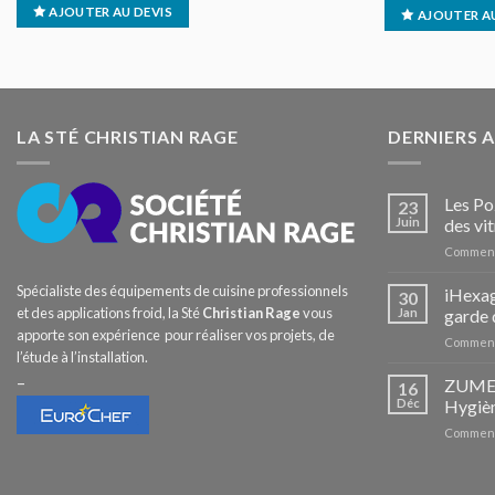
AJOUTER AU DEVIS
AJOUTER AU
LA STÉ CHRISTIAN RAGE
DERNIERS 
Les Po
23
Juin
des vit
Comment
Spécialiste des équipements de cuisine professionnels
iHexag
30
et des applications froid, la Sté
Christian Rage
vous
Jan
garde 
apporte son expérience pour réaliser vos projets, de
Comment
l’étude à l’installation.
–
ZUMEX 
16
Déc
Hygièn
Comment