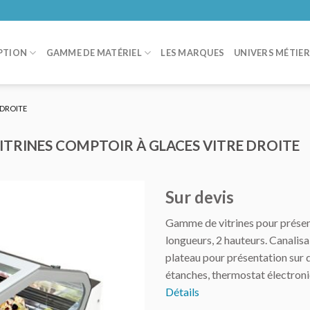
PTION
GAMME DE MATÉRIEL
LES MARQUES
UNIVERS MÉTIE
 DROITE
 VITRINES COMPTOIR À GLACES VITRE DROITE
Sur devis
Gamme de vitrines pour présen
AJOUTER
longueurs, 2 hauteurs. Canalis
AU DEVIS
plateau pour présentation sur d
étanches, thermostat électroni
Détails