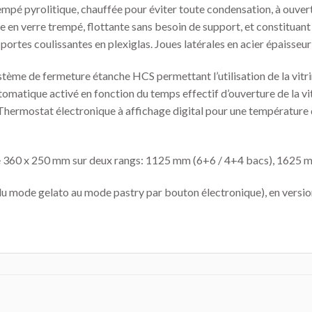
trempé pyrolitique, chauffée pour éviter toute condensation, à ouve
 en verre trempé, flottante sans besoin de support, et constituant 
portes coulissantes en plexiglas. Joues latérales en acier épaisseu
stème de fermeture étanche HCS permettant l’utilisation de la vitri
omatique activé en fonction du temps effectif d’ouverture de la vit
Thermostat électronique à affichage digital pour une température 
de 360 x 250 mm sur deux rangs: 1125 mm (6+6 / 4+4 bacs), 1625 
u mode gelato au mode pastry par bouton électronique), en version 