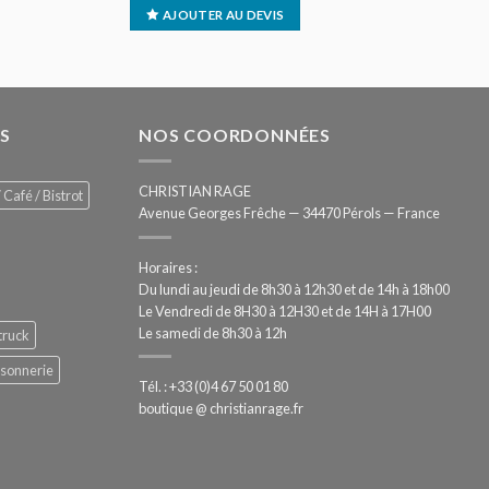
AJOUTER AU DEVIS
S
NOS COORDONNÉES
CHRISTIAN RAGE
 Café / Bistrot
Avenue Georges Frêche — 34470 Pérols — France
Horaires :
Du lundi au jeudi de 8h30 à 12h30 et de 14h à 18h00
Le Vendredi de 8H30 à 12H30 et de 14H à 17H00
Le samedi de 8h30 à 12h
truck
ssonnerie
Tél. : +33 (0)4 67 50 01 80
boutique @ christianrage.fr