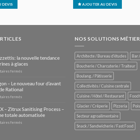
 DEVIS
AJOUTER AU DEVIS
ARTICLES
NOS SOLUTIONS MÉTIER
Architecte / Bureau d'études
Bar /
zzettis: la nouvelle tendance
rines à glaces
Boucherie / Charcuterie / Traiteur
sur
aires fermés
Boulang. / Pâtisserie
Les
Pozzettis:
on – Le nouveau four d’avant
Collectivités / Cuisine centrale
la
de Rational
nouvelle
Cuisine / Hôtel / Restaurant
Food 
sur
aires fermés
tendance
iHexagon
des
Glacier / Crêperie
Pizzeria
Poi
–
– Zitrux Sanitising Process –
vitrines
Le
à
e totale automatisée
Secteur agroalimentaire
nouveau
glaces
sur
aires fermés
four
Snack / Sandwicherie / Fast Food
ZUMEX
d’avant
–
garde
Zitrux
de