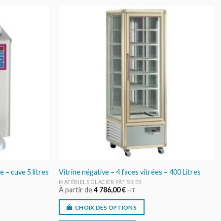
AJOUTER
AJOUTER
AU DEVIS
AU DEVIS
e – cuve 5 litres
Vitrine négative – 4 faces vitrées – 400 Litres
MATÉRIELS GLACIER PÂTISSIER
À partir de
4 786,00
€
HT
CHOIX DES OPTIONS