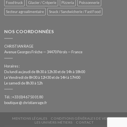
Food truck
Glacier / Crêperie
Pizzeria
Poissonnerie
Secteur agroalimentaire
Snack / Sandwicherie / Fast Food
NOS COORDONNÉES
CHRISTIAN RAGE
Avenue Georges Frêche — 34470 Pérols — France
Horaires :
Du lundi au jeudi de 8h30 à 12h30 et de 14h à 18h00
Le Vendredi de 8H30 à 12H30 et de 14H à 17H00
Le samedi de 8h30 à 12h
Tél. : +33 (0)4 67 50 01 80
boutique @ christianrage.fr
MENTIONS LÉGALES
CONDITIONS GÉNÉRALES DE VENTE
LES UNIVERS MÉTIERS
CONTACT