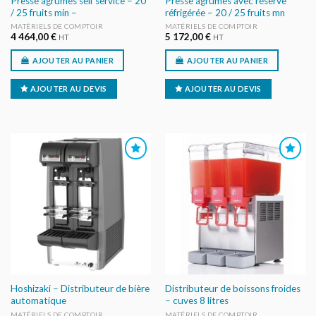
Presse agrumes self service – 20
Presse agrumes avec réserve
/ 25 fruits min –
réfrigérée – 20 / 25 fruits mn
MATÉRIELS DE COMPTOIR
MATÉRIELS DE COMPTOIR
4 464,00
€
5 172,00
€
HT
HT
AJOUTER AU PANIER
AJOUTER AU PANIER
AJOUTER AU DEVIS
AJOUTER AU DEVIS
AJOUTER
AJOUTER
AU DEVIS
AU DEVIS
Hoshizaki – Distributeur de bière
Distributeur de boissons froides
automatique
– cuves 8 litres
MATÉRIELS DE COMPTOIR
MATÉRIELS DE COMPTOIR