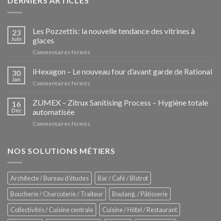
DERNIERS ARTICLES
Les Pozzettis: la nouvelle tendance des vitrines à
23
Juin
glaces
sur
Commentaires fermés
Les
Pozzettis:
iHexagon – Le nouveau four d’avant garde de Rational
30
la
Jan
sur
Commentaires fermés
nouvelle
iHexagon
tendance
–
ZUMEX – Zitrux Sanitising Process – Hygiène totale
des
16
Le
Déc
automatisée
vitrines
nouveau
à
sur
Commentaires fermés
four
glaces
ZUMEX
d’avant
–
garde
Zitrux
NOS SOLUTIONS MÉTIERS
de
Sanitising
Rational
Process
–
Architecte / Bureau d'études
Bar / Café / Bistrot
Hygiène
totale
Boucherie / Charcuterie / Traiteur
Boulang. / Pâtisserie
automatisée
Collectivités / Cuisine centrale
Cuisine / Hôtel / Restaurant