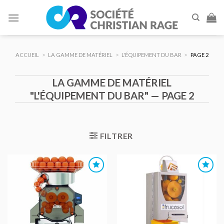
Skip
to
content
ACCUEIL
>
LA GAMME DE MATÉRIEL
>
L'ÉQUIPEMENT DU BAR
>
PAGE 2
LA GAMME DE MATÉRIEL
"L'ÉQUIPEMENT DU BAR" — PAGE 2
FILTRER
AJOUTER
AJOUTER
AU DEVIS
AU DEVIS