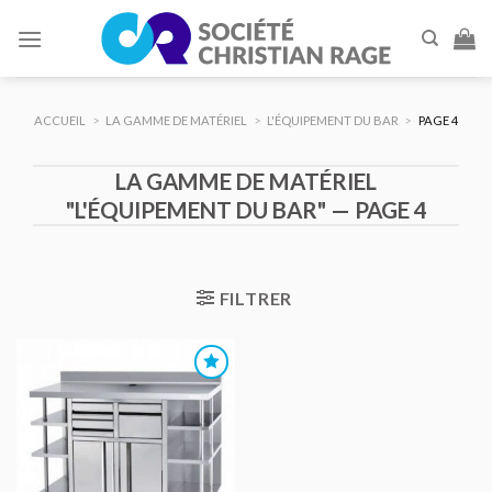
Skip
to
content
ACCUEIL
>
LA GAMME DE MATÉRIEL
>
L'ÉQUIPEMENT DU BAR
>
PAGE 4
LA GAMME DE MATÉRIEL
"L'ÉQUIPEMENT DU BAR" — PAGE 4
FILTRER
AJOUTER
AU DEVIS