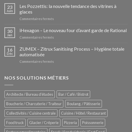
Les Pozzettis: la nouvelle tendance des vitrines à
23
Juin
glaces
sur
Commentaires fermés
Les
Pozzettis:
iHexagon – Le nouveau four d’avant garde de Rational
30
la
Jan
sur
Commentaires fermés
nouvelle
iHexagon
tendance
–
ZUMEX – Zitrux Sanitising Process – Hygiène totale
des
16
Le
Déc
automatisée
vitrines
nouveau
à
sur
Commentaires fermés
four
glaces
ZUMEX
d’avant
–
garde
Zitrux
NOS SOLUTIONS MÉTIERS
de
Sanitising
Rational
Process
–
Architecte / Bureau d'études
Bar / Café / Bistrot
Hygiène
totale
Boucherie / Charcuterie / Traiteur
Boulang. / Pâtisserie
automatisée
Collectivités / Cuisine centrale
Cuisine / Hôtel / Restaurant
Food truck
Glacier / Crêperie
Pizzeria
Poissonnerie
Secteur agroalimentaire
Snack / Sandwicherie / Fast Food