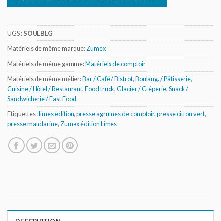
UGS :
SOULBLG
Matériels de même marque:
Zumex
Matériels de même gamme:
Matériels de comptoir
Matériels de même métier:
Bar / Café / Bistrot
,
Boulang. / Pâtisserie
,
Cuisine / Hôtel / Restaurant
,
Food truck
,
Glacier / Crêperie
,
Snack /
Sandwicherie / Fast Food
Étiquettes :
limes edition
,
presse agrumes de comptoir
,
presse citron vert
,
presse mandarine
,
Zumex édition Limes
DESCRIPTION