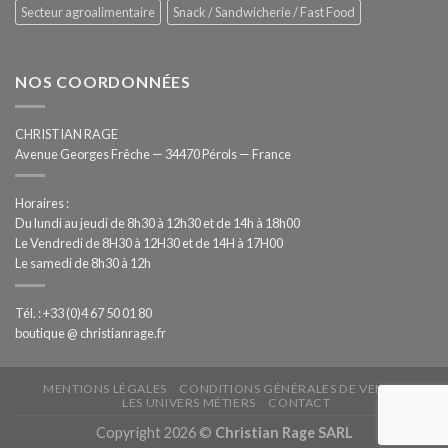
Secteur agroalimentaire
Snack / Sandwicherie / Fast Food
NOS COORDONNÉES
CHRISTIAN RAGE
Avenue Georges Frêche — 34470 Pérols — France
Horaires :
Du lundi au jeudi de 8h30 à 12h30 et de 14h à 18h00
Le Vendredi de 8H30 à 12H30 et de 14H à 17H00
Le samedi de 8h30 à 12h
Tél. : +33 (0)4 67 50 01 80
boutique @ christianrage.fr
MENTIONS LÉGALES
CONDITIONS GÉNÉRALES DE VENTE
LES UNIVERS MÉTIERS
CONTACT
Copyright 2026 ©
Christian Rage SARL