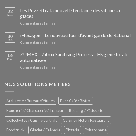
Les Pozzettis: la nouvelle tendance des vitrines à
23
Juin
glaces
sur
Commentaires fermés
Les
Pozzettis:
iHexagon – Le nouveau four d’avant garde de Rational
30
la
Jan
sur
Commentaires fermés
nouvelle
iHexagon
tendance
–
ZUMEX – Zitrux Sanitising Process – Hygiène totale
des
16
Le
Déc
automatisée
vitrines
nouveau
à
sur
Commentaires fermés
four
glaces
ZUMEX
d’avant
–
garde
Zitrux
NOS SOLUTIONS MÉTIERS
de
Sanitising
Rational
Process
–
Architecte / Bureau d'études
Bar / Café / Bistrot
Hygiène
totale
Boucherie / Charcuterie / Traiteur
Boulang. / Pâtisserie
automatisée
Collectivités / Cuisine centrale
Cuisine / Hôtel / Restaurant
Food truck
Glacier / Crêperie
Pizzeria
Poissonnerie