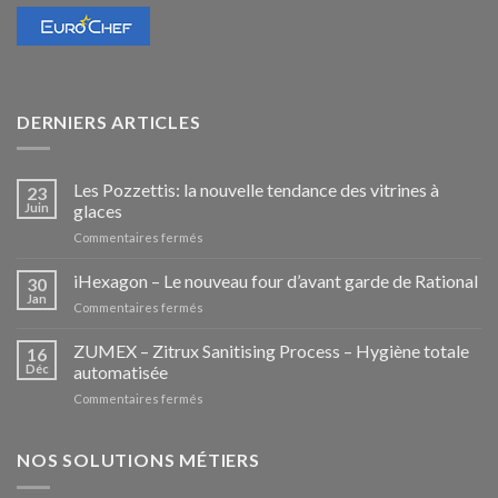
DERNIERS ARTICLES
Les Pozzettis: la nouvelle tendance des vitrines à
23
Juin
glaces
sur
Commentaires fermés
Les
Pozzettis:
iHexagon – Le nouveau four d’avant garde de Rational
30
la
Jan
sur
Commentaires fermés
nouvelle
iHexagon
tendance
–
ZUMEX – Zitrux Sanitising Process – Hygiène totale
des
16
Le
Déc
automatisée
vitrines
nouveau
à
sur
Commentaires fermés
four
glaces
ZUMEX
d’avant
–
garde
Zitrux
NOS SOLUTIONS MÉTIERS
de
Sanitising
Rational
Process