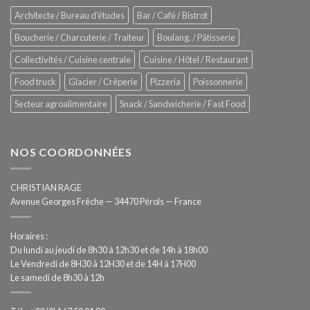
–
Architecte / Bureau d'études
Bar / Café / Bistrot
Hygiène
totale
Boucherie / Charcuterie / Traiteur
Boulang. / Pâtisserie
automatisée
Collectivités / Cuisine centrale
Cuisine / Hôtel / Restaurant
Food truck
Glacier / Crêperie
Pizzeria
Poissonnerie
Secteur agroalimentaire
Snack / Sandwicherie / Fast Food
NOS COORDONNÉES
CHRISTIAN RAGE
Avenue Georges Frêche — 34470 Pérols — France
Horaires :
Du lundi au jeudi de 8h30 à 12h30 et de 14h à 18h00
Le Vendredi de 8H30 à 12H30 et de 14H à 17H00
Le samedi de 8h30 à 12h