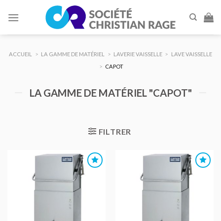
Skip
to
content
ACCUEIL
>
LA GAMME DE MATÉRIEL
>
LAVERIE VAISSELLE
>
LAVE VAISSELLE
>
CAPOT
LA GAMME DE MATÉRIEL "CAPOT"
FILTRER
AJOUTER
AJOUTER
AU DEVIS
AU DEVIS