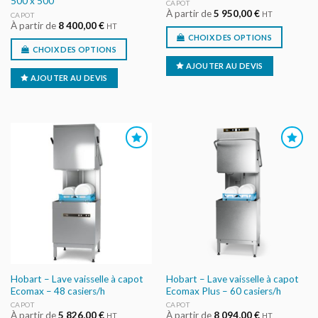
500 x 500
CAPOT
À partir de
5 950,00
€
HT
CAPOT
À partir de
8 400,00
€
HT
CHOIX DES OPTIONS
CHOIX DES OPTIONS
AJOUTER AU DEVIS
AJOUTER AU DEVIS
AJOUTER
AJOUTER
AU DEVIS
AU DEVIS
Hobart – Lave vaisselle à capot
Hobart – Lave vaisselle à capot
Ecomax – 48 casiers/h
Ecomax Plus – 60 casiers/h
CAPOT
CAPOT
À partir de
5 826,00
€
À partir de
8 094,00
€
HT
HT