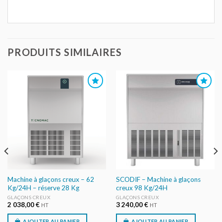
PRODUITS SIMILAIRES
AJOUTER
AJOUTER
AU DEVIS
AU DEVIS
Machine à glaçons creux – 62
SCODIF – Machine à glaçons
Kg/24H – réserve 28 Kg
creux 98 Kg/24H
GLAÇONS CREUX
GLAÇONS CREUX
2 038,00
€
3 240,00
€
HT
HT
AJOUTER AU PANIER
AJOUTER AU PANIER