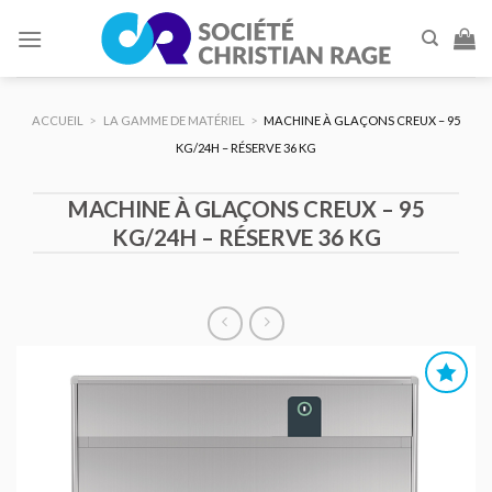
Skip
to
content
ACCUEIL
>
LA GAMME DE MATÉRIEL
>
MACHINE À GLAÇONS CREUX – 95
KG/24H – RÉSERVE 36 KG
MACHINE À GLAÇONS CREUX – 95
KG/24H – RÉSERVE 36 KG
AJOUTER
AU DEVIS