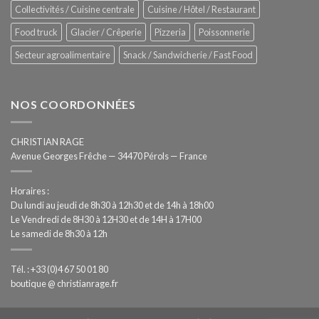
Collectivités / Cuisine centrale
Cuisine / Hôtel / Restaurant
Food truck
Glacier / Crêperie
Pizzeria
Poissonnerie
Secteur agroalimentaire
Snack / Sandwicherie / Fast Food
NOS COORDONNÉES
CHRISTIAN RAGE
Avenue Georges Frêche — 34470 Pérols — France
Horaires :
Du lundi au jeudi de 8h30 à 12h30 et de 14h à 18h00
Le Vendredi de 8H30 à 12H30 et de 14H à 17H00
Le samedi de 8h30 à 12h
Tél. : +33 (0)4 67 50 01 80
boutique @ christianrage.fr