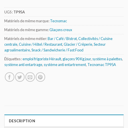
UGS :
TP95A
Matériels de même marque:
Tecnomac
Matériels de même gamme:
Glaçons creux
Matériels de même métier:
Bar / Café / Bistrot
,
Collectivités / Cuisine
centrale
,
Cuisine / Hôtel / Restaurant
,
Glacier / Crêperie
,
Secteur
agroalimentaire
,
Snack / Sandwicherie / Fast Food
Étiquettes :
emploi frigoriste Hérault
,
glaçons 90 Kg jour
,
système à palettes
,
système anti entartrage
,
système anti entartrement
,
Tecnomac TP95A
DESCRIPTION