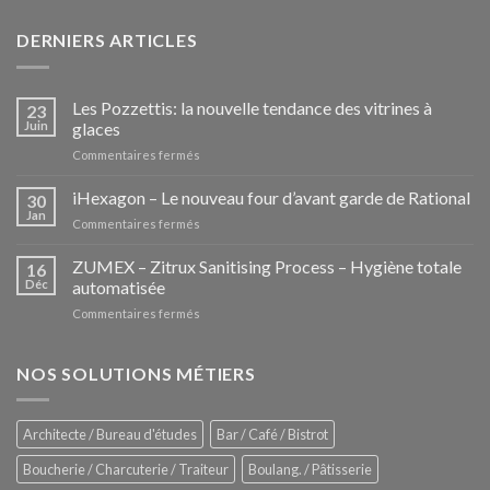
DERNIERS ARTICLES
Les Pozzettis: la nouvelle tendance des vitrines à
23
Juin
glaces
sur
Commentaires fermés
Les
Pozzettis:
iHexagon – Le nouveau four d’avant garde de Rational
30
la
Jan
sur
Commentaires fermés
nouvelle
iHexagon
tendance
–
ZUMEX – Zitrux Sanitising Process – Hygiène totale
des
16
Le
Déc
automatisée
vitrines
nouveau
à
sur
Commentaires fermés
four
glaces
ZUMEX
d’avant
–
garde
Zitrux
NOS SOLUTIONS MÉTIERS
de
Sanitising
Rational
Process
–
Architecte / Bureau d'études
Bar / Café / Bistrot
Hygiène
totale
Boucherie / Charcuterie / Traiteur
Boulang. / Pâtisserie
automatisée