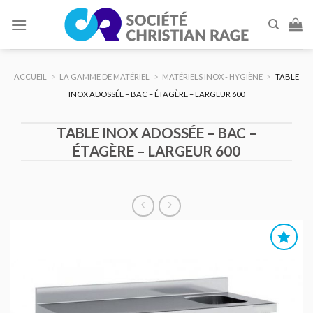
Skip
to
content
ACCUEIL
>
LA GAMME DE MATÉRIEL
>
MATÉRIELS INOX - HYGIÈNE
>
TABLE
INOX ADOSSÉE – BAC – ÉTAGÈRE – LARGEUR 600
TABLE INOX ADOSSÉE – BAC –
ÉTAGÈRE – LARGEUR 600
AJOUTER
AU DEVIS