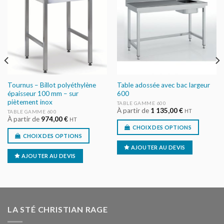
AU DEVIS
AU DEVIS
Tournus – Billot polyéthylène
Table adossée avec bac largeur
épaisseur 100 mm – sur
600
piètement inox
TABLE GAMME 600
À partir de
1 135,00
€
HT
TABLE GAMME 600
À partir de
974,00
€
HT
CHOIX DES OPTIONS
CHOIX DES OPTIONS
AJOUTER AU DEVIS
AJOUTER AU DEVIS
LA STÉ CHRISTIAN RAGE