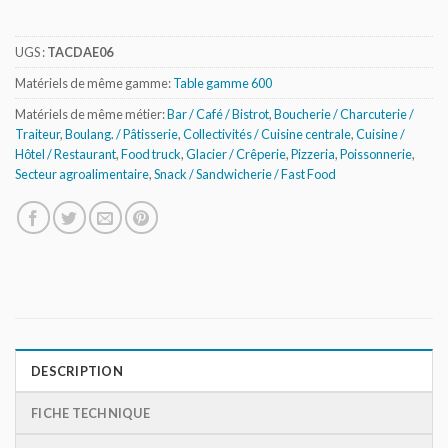
UGS :
TACDAE06
Matériels de même gamme:
Table gamme 600
Matériels de même métier:
Bar / Café / Bistrot
,
Boucherie / Charcuterie /
Traiteur
,
Boulang. / Pâtisserie
,
Collectivités / Cuisine centrale
,
Cuisine /
Hôtel / Restaurant
,
Food truck
,
Glacier / Crêperie
,
Pizzeria
,
Poissonnerie
,
Secteur agroalimentaire
,
Snack / Sandwicherie / Fast Food
DESCRIPTION
FICHE TECHNIQUE