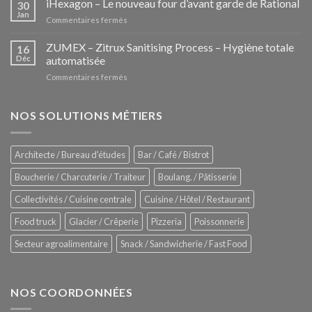
iHexagon – Le nouveau four d’avant garde de Rational
30
la
Jan
sur
Commentaires fermés
nouvelle
iHexagon
tendance
–
ZUMEX – Zitrux Sanitising Process – Hygiène totale
des
16
Le
Déc
automatisée
vitrines
nouveau
à
sur
Commentaires fermés
four
glaces
ZUMEX
d’avant
–
garde
Zitrux
NOS SOLUTIONS MÉTIERS
de
Sanitising
Rational
Process
–
Architecte / Bureau d'études
Bar / Café / Bistrot
Hygiène
totale
Boucherie / Charcuterie / Traiteur
Boulang. / Pâtisserie
automatisée
Collectivités / Cuisine centrale
Cuisine / Hôtel / Restaurant
Food truck
Glacier / Crêperie
Pizzeria
Poissonnerie
Secteur agroalimentaire
Snack / Sandwicherie / Fast Food
NOS COORDONNÉES