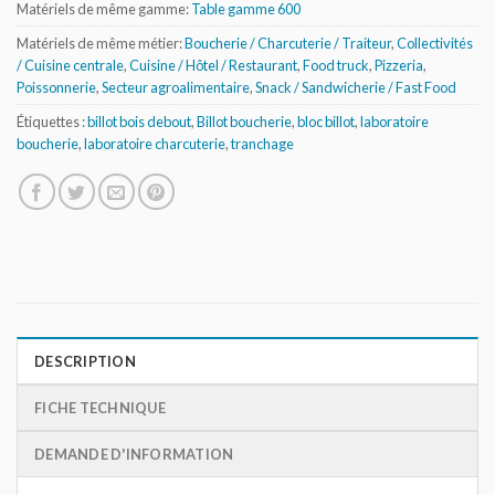
Matériels de même gamme:
Table gamme 600
Matériels de même métier:
Boucherie / Charcuterie / Traiteur
,
Collectivités
/ Cuisine centrale
,
Cuisine / Hôtel / Restaurant
,
Food truck
,
Pizzeria
,
Poissonnerie
,
Secteur agroalimentaire
,
Snack / Sandwicherie / Fast Food
Étiquettes :
billot bois debout
,
Billot boucherie
,
bloc billot
,
laboratoire
boucherie
,
laboratoire charcuterie
,
tranchage
DESCRIPTION
FICHE TECHNIQUE
DEMANDE D'INFORMATION