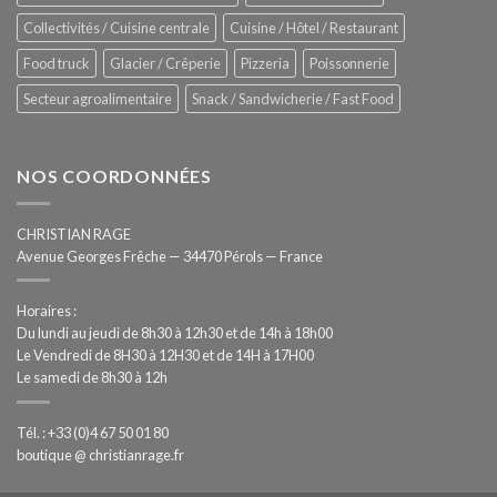
automatisée
Collectivités / Cuisine centrale
Cuisine / Hôtel / Restaurant
Food truck
Glacier / Crêperie
Pizzeria
Poissonnerie
Secteur agroalimentaire
Snack / Sandwicherie / Fast Food
NOS COORDONNÉES
CHRISTIAN RAGE
Avenue Georges Frêche — 34470 Pérols — France
Horaires :
Du lundi au jeudi de 8h30 à 12h30 et de 14h à 18h00
Le Vendredi de 8H30 à 12H30 et de 14H à 17H00
Le samedi de 8h30 à 12h
Tél. : +33 (0)4 67 50 01 80
boutique @ christianrage.fr