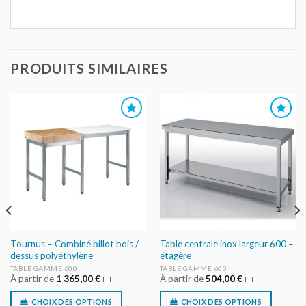
PRODUITS SIMILAIRES
AJOUTER
AJOUTER
AU DEVIS
AU DEVIS
Tournus – Combiné billot bois /
Table centrale inox largeur 600 –
dessus polyéthylène
étagère
TABLE GAMME 600
TABLE GAMME 600
À partir de
1 365,00
€
À partir de
504,00
€
HT
HT
CHOIX DES OPTIONS
CHOIX DES OPTIONS