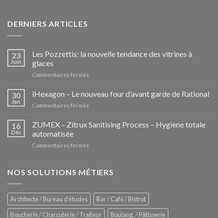
DERNIERS ARTICLES
Les Pozzettis: la nouvelle tendance des vitrines à
23
Juin
glaces
sur
Commentaires fermés
Les
Pozzettis:
iHexagon – Le nouveau four d’avant garde de Rational
30
la
Jan
sur
Commentaires fermés
nouvelle
iHexagon
tendance
–
ZUMEX – Zitrux Sanitising Process – Hygiène totale
des
16
Le
Déc
automatisée
vitrines
nouveau
à
sur
Commentaires fermés
four
glaces
ZUMEX
d’avant
–
garde
Zitrux
NOS SOLUTIONS MÉTIERS
de
Sanitising
Rational
Process
–
Architecte / Bureau d'études
Bar / Café / Bistrot
Hygiène
totale
Boucherie / Charcuterie / Traiteur
Boulang. / Pâtisserie