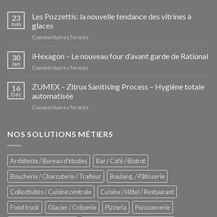
Les Pozzettis: la nouvelle tendance des vitrines à
23
Juin
glaces
sur
Commentaires fermés
Les
Pozzettis:
iHexagon – Le nouveau four d’avant garde de Rational
30
la
Jan
sur
Commentaires fermés
nouvelle
iHexagon
tendance
–
ZUMEX – Zitrux Sanitising Process – Hygiène totale
des
16
Le
Déc
automatisée
vitrines
nouveau
à
sur
Commentaires fermés
four
glaces
ZUMEX
d’avant
–
garde
Zitrux
NOS SOLUTIONS MÉTIERS
de
Sanitising
Rational
Process
–
Architecte / Bureau d'études
Bar / Café / Bistrot
Hygiène
totale
Boucherie / Charcuterie / Traiteur
Boulang. / Pâtisserie
automatisée
Collectivités / Cuisine centrale
Cuisine / Hôtel / Restaurant
Food truck
Glacier / Crêperie
Pizzeria
Poissonnerie