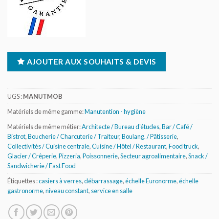
AJOUTER AUX SOUHAITS & DEVIS
UGS :
MANUTMOB
Matériels de même gamme:
Manutention - hygiène
Matériels de même métier:
Architecte / Bureau d'études
,
Bar / Café /
Bistrot
,
Boucherie / Charcuterie / Traiteur
,
Boulang. / Pâtisserie
,
Collectivités / Cuisine centrale
,
Cuisine / Hôtel / Restaurant
,
Food truck
,
Glacier / Crêperie
,
Pizzeria
,
Poissonnerie
,
Secteur agroalimentaire
,
Snack /
Sandwicherie / Fast Food
Étiquettes :
casiers à verres
,
débarrassage
,
échelle Euronorme
,
échelle
gastronorme
,
niveau constant
,
service en salle