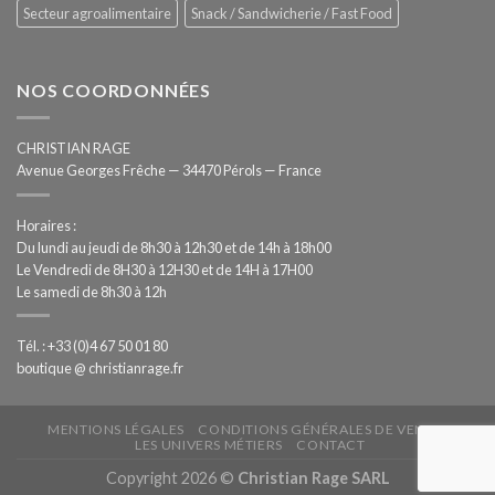
Secteur agroalimentaire
Snack / Sandwicherie / Fast Food
NOS COORDONNÉES
CHRISTIAN RAGE
Avenue Georges Frêche — 34470 Pérols — France
Horaires :
Du lundi au jeudi de 8h30 à 12h30 et de 14h à 18h00
Le Vendredi de 8H30 à 12H30 et de 14H à 17H00
Le samedi de 8h30 à 12h
Tél. : +33 (0)4 67 50 01 80
boutique @ christianrage.fr
MENTIONS LÉGALES
CONDITIONS GÉNÉRALES DE VENTE
LES UNIVERS MÉTIERS
CONTACT
Copyright 2026 ©
Christian Rage SARL