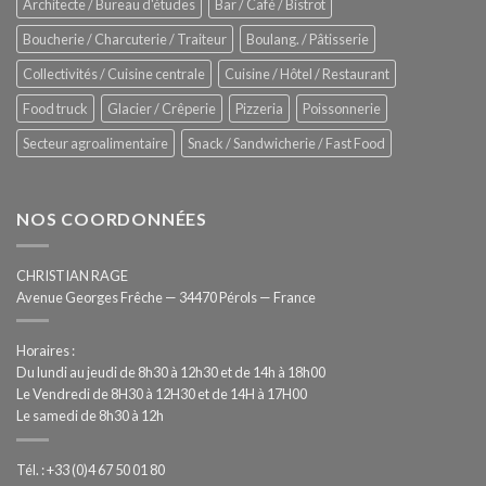
Architecte / Bureau d'études
Bar / Café / Bistrot
Hygiène
totale
Boucherie / Charcuterie / Traiteur
Boulang. / Pâtisserie
automatisée
Collectivités / Cuisine centrale
Cuisine / Hôtel / Restaurant
Food truck
Glacier / Crêperie
Pizzeria
Poissonnerie
Secteur agroalimentaire
Snack / Sandwicherie / Fast Food
NOS COORDONNÉES
CHRISTIAN RAGE
Avenue Georges Frêche — 34470 Pérols — France
Horaires :
Du lundi au jeudi de 8h30 à 12h30 et de 14h à 18h00
Le Vendredi de 8H30 à 12H30 et de 14H à 17H00
Le samedi de 8h30 à 12h
Tél. : +33 (0)4 67 50 01 80