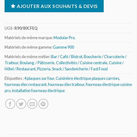
AJOUTER AUX SOUHAITS & DEVIS
UGS :
R90/80CFEQ
Matériels de même marque:
Modular Pro.
Matériels de même gamme:
Gamme 900
Matériels de même métier:
Bar / Café / Bistrot
,
Boucherie / Charcuterie /
Traiteur
,
Boulang. / Pâtisserie
,
Collectivités / Cuisine centrale
,
Cuisine /
Hôtel / Restaurant
,
Pizzeria
,
Snack / Sandwicherie / Fast Food
Étiquettes :
4 plaques sur four
,
Cuisinière électrique plaques carrées
,
fourneau élec restaurant
,
fourneau élec traiteur
,
fourneau électrique cuisine
pro
,
installation fourneau électrique