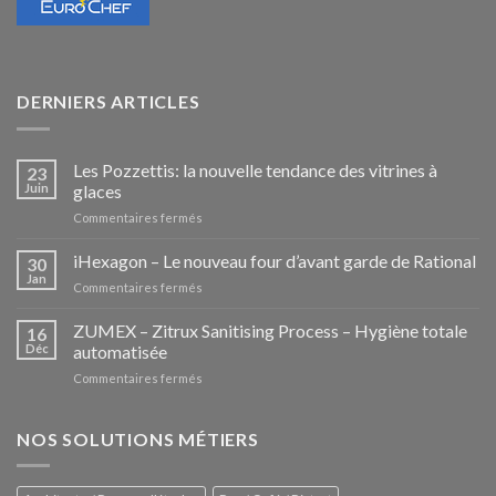
DERNIERS ARTICLES
Les Pozzettis: la nouvelle tendance des vitrines à
23
Juin
glaces
sur
Commentaires fermés
Les
Pozzettis:
iHexagon – Le nouveau four d’avant garde de Rational
30
la
Jan
sur
Commentaires fermés
nouvelle
iHexagon
tendance
–
ZUMEX – Zitrux Sanitising Process – Hygiène totale
des
16
Le
Déc
automatisée
vitrines
nouveau
à
sur
Commentaires fermés
four
glaces
ZUMEX
d’avant
–
garde
Zitrux
NOS SOLUTIONS MÉTIERS
de
Sanitising
Rational
Process
–