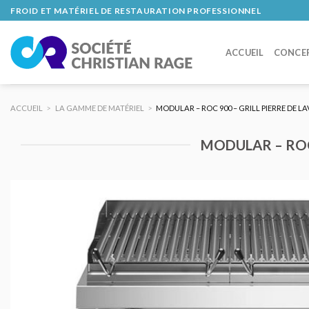
Skip
FROID ET MATÉRIEL DE RESTAURATION PROFESSIONNEL
to
content
ACCUEIL
CONCE
ACCUEIL
>
LA GAMME DE MATÉRIEL
>
MODULAR – ROC 900 – GRILL PIERRE DE LA
MODULAR – ROC 