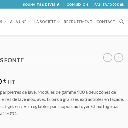
SOUHAITS & DEVIS
CONNEXION
PANIER /
0,00
€
RS
A LA UNE
LA SOCIÉTÉ
RECRUTEMENT
CONTACT
ES FONTE
0
€
HT
n par pierres de lave. Modules de gamme 900 à deux zônes de
erres de lave inox, avec tiroirs à graisses extractibles en façade.
ec tiges en « V », réglables par rapport au foyer. Chauffage par
ni à 270°C…