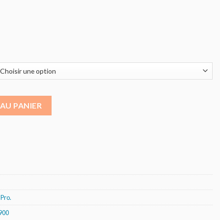
Grill pierre de lave 800 mm - grilles fonte
AU PANIER
Pro.
900