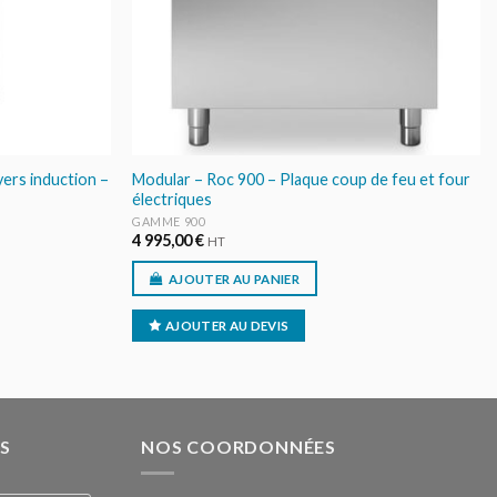
ers induction –
Modular – Roc 900 – Plaque coup de feu et four
électriques
GAMME 900
4 995,00
€
HT
AJOUTER AU PANIER
AJOUTER AU DEVIS
S
NOS COORDONNÉES