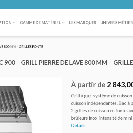
PTION
GAMME DE MATÉRIEL
LES MARQUES
UNIVERS MÉTIE
VE 800 MM – GRILLES FONTE
900 – GRILL PIERRE DE LAVE 800 MM – GRILL
À partir de
2 843,0
Grill à gaz, système de cuisso
AJOUTER
cuisson indépendantes. Bac à pi
AU DEVIS
2 grilles de cuisson en fonte av
brûleurs inox, intensité de mi
Détails