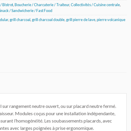
/ Bistrot
,
Boucherie / Charcuterie / Traiteur
,
Collectivités / Cuisine centrale
,
Snack / Sandwicherie / Fast Food
dular
,
grill charcoal
,
grill charcoal double
,
grill pierre de lave
,
pierre volcanique
ll sur rangement neutre ouvert, ou sur placard neutre fermé.
épaisseur. Modules coçus pour une installation indépendante,
assurant l’homogénéité. Les soubassements placards, avec
tantes avec larges poignées à prise ergonomique.