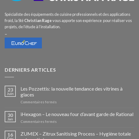
Spécialiste des équipements de cuisine professionnels et des applications
froid, la Sté
Christian Rage
vous apporte son expérience pour réaliser vos
projets, de l’étude à l’installation.
–
DERNIERS ARTICLES
Les Pozzettis: la nouvelle tendance des vitrines à
23
Juin
glaces
sur
Commentaires fermés
Les
Pozzettis:
iHexagon – Le nouveau four d’avant garde de Rational
30
la
Jan
sur
Commentaires fermés
nouvelle
iHexagon
tendance
–
ZUMEX – Zitrux Sanitising Process – Hygiène totale
des
16
Le
Déc
vitrines