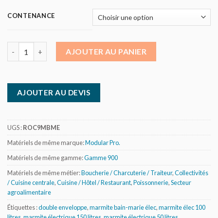
CONTENANCE
quantité de Modular Roc 900 - Marmites électriques bain-marie 
AJOUTER AU PANIER
AJOUTER AU DEVIS
UGS :
ROC9MBME
Matériels de même marque:
Modular Pro.
Matériels de même gamme:
Gamme 900
Matériels de même métier:
Boucherie / Charcuterie / Traiteur
,
Collectivités
/ Cuisine centrale
,
Cuisine / Hôtel / Restaurant
,
Poissonnerie
,
Secteur
agroalimentaire
Étiquettes :
double enveloppe
,
marmite bain-marie élec
,
marmite élec 100
litres
,
marmite électrique 150 litres
,
marmite électrique 50 litres