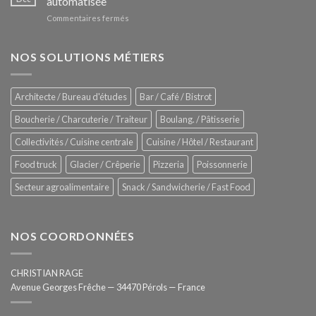
automatisée
nouveau
à
sur
Commentaires fermés
four
glaces
ZUMEX
d’avant
–
garde
Zitrux
NOS SOLUTIONS MÉTIERS
de
Sanitising
Rational
Process
–
Architecte / Bureau d'études
Bar / Café / Bistrot
Hygiène
totale
Boucherie / Charcuterie / Traiteur
Boulang. / Pâtisserie
automatisée
Collectivités / Cuisine centrale
Cuisine / Hôtel / Restaurant
Food truck
Glacier / Crêperie
Pizzeria
Poissonnerie
Secteur agroalimentaire
Snack / Sandwicherie / Fast Food
NOS COORDONNÉES
CHRISTIAN RAGE
Avenue Georges Frêche — 34470 Pérols — France