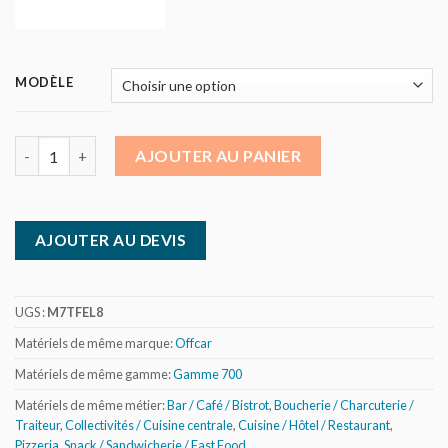
MODÈLE
quantité de Plancha électrique chromée à poser - L 800 mm - Of
AJOUTER AU PANIER
AJOUTER AU DEVIS
UGS :
M7TFEL8
Matériels de même marque:
Offcar
Matériels de même gamme:
Gamme 700
Matériels de même métier:
Bar / Café / Bistrot
,
Boucherie / Charcuterie /
Traiteur
,
Collectivités / Cuisine centrale
,
Cuisine / Hôtel / Restaurant
,
Pizzeria
,
Snack / Sandwicherie / Fast Food