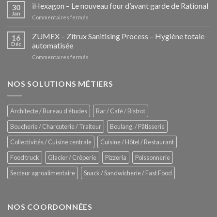
Pozzettis:
iHexagon – Le nouveau four d’avant garde de Rational
30
la
Jan
sur
Commentaires fermés
nouvelle
iHexagon
tendance
–
ZUMEX – Zitrux Sanitising Process – Hygiène totale
des
16
Le
Déc
automatisée
vitrines
nouveau
à
sur
Commentaires fermés
four
glaces
ZUMEX
d’avant
–
garde
Zitrux
NOS SOLUTIONS MÉTIERS
de
Sanitising
Rational
Process
–
Architecte / Bureau d'études
Bar / Café / Bistrot
Hygiène
totale
Boucherie / Charcuterie / Traiteur
Boulang. / Pâtisserie
automatisée
Collectivités / Cuisine centrale
Cuisine / Hôtel / Restaurant
Food truck
Glacier / Crêperie
Pizzeria
Poissonnerie
Secteur agroalimentaire
Snack / Sandwicherie / Fast Food
NOS COORDONNÉES