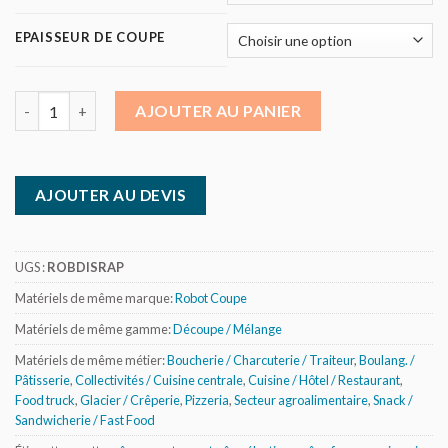
EPAISSEUR DE COUPE
quantité de Robot Coupe disques râpeurs
AJOUTER AU PANIER
AJOUTER AU DEVIS
UGS :
ROBDISRAP
Matériels de même marque:
Robot Coupe
Matériels de même gamme:
Découpe / Mélange
Matériels de même métier:
Boucherie / Charcuterie / Traiteur
,
Boulang. /
Pâtisserie
,
Collectivités / Cuisine centrale
,
Cuisine / Hôtel / Restaurant
,
Food truck
,
Glacier / Crêperie
,
Pizzeria
,
Secteur agroalimentaire
,
Snack /
Sandwicherie / Fast Food