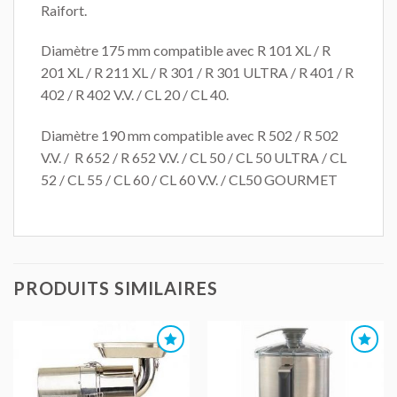
Raifort.
Diamètre 175 mm compatible avec R 101 XL / R
201 XL / R 211 XL / R 301 / R 301 ULTRA / R 401 / R
402 / R 402 V.V. / CL 20 / CL 40.
Diamètre 190 mm compatible avec R 502 / R 502
V.V. / R 652 / R 652 V.V. / CL 50 / CL 50 ULTRA / CL
52 / CL 55 / CL 60 / CL 60 V.V. / CL50 GOURMET
PRODUITS SIMILAIRES
AJOUTER
AJOUTER
AU DEVIS
AU DEVIS