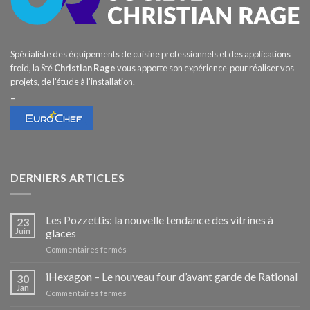
Spécialiste des équipements de cuisine professionnels et des applications
froid, la Sté
Christian Rage
vous apporte son expérience pour réaliser vos
projets, de l’étude à l’installation.
–
DERNIERS ARTICLES
Les Pozzettis: la nouvelle tendance des vitrines à
23
Juin
glaces
sur
Commentaires fermés
Les
Pozzettis:
iHexagon – Le nouveau four d’avant garde de Rational
30
la
Jan
sur
Commentaires fermés
nouvelle
iHexagon
tendance