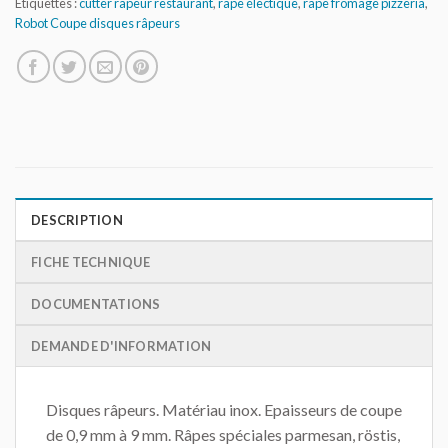
Étiquettes :
cutter râpeur restaurant
,
râpe électique
,
râpe fromage pizzeria
,
Robot Coupe disques râpeurs
DESCRIPTION
FICHE TECHNIQUE
DOCUMENTATIONS
DEMANDE D'INFORMATION
Disques râpeurs. Matériau inox. Epaisseurs de coupe
de 0,9 mm à 9 mm. Râpes spéciales parmesan, röstis,