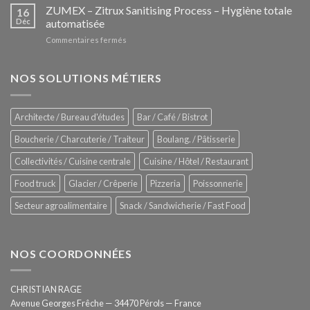
–
ZUMEX – Zitrux Sanitising Process – Hygiène totale
des
16
Le
Déc
automatisée
vitrines
nouveau
à
sur
Commentaires fermés
four
glaces
ZUMEX
d’avant
–
garde
Zitrux
NOS SOLUTIONS MÉTIERS
de
Sanitising
Rational
Process
–
Architecte / Bureau d'études
Bar / Café / Bistrot
Hygiène
totale
Boucherie / Charcuterie / Traiteur
Boulang. / Pâtisserie
automatisée
Collectivités / Cuisine centrale
Cuisine / Hôtel / Restaurant
Food truck
Glacier / Crêperie
Pizzeria
Poissonnerie
Secteur agroalimentaire
Snack / Sandwicherie / Fast Food
NOS COORDONNÉES
CHRISTIAN RAGE
Avenue Georges Frêche — 34470 Pérols — France