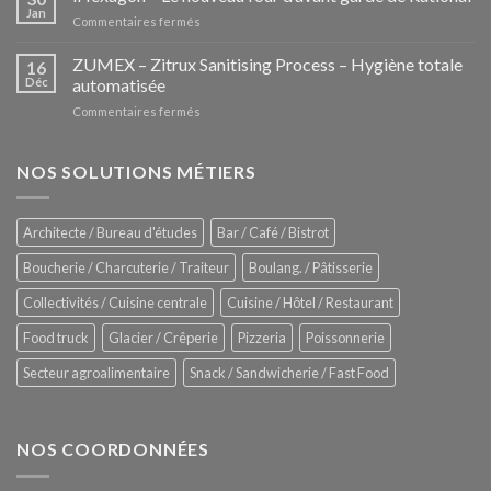
la
Jan
sur
Commentaires fermés
nouvelle
iHexagon
tendance
–
ZUMEX – Zitrux Sanitising Process – Hygiène totale
des
16
Le
Déc
automatisée
vitrines
nouveau
à
sur
Commentaires fermés
four
glaces
ZUMEX
d’avant
–
garde
Zitrux
NOS SOLUTIONS MÉTIERS
de
Sanitising
Rational
Process
–
Architecte / Bureau d'études
Bar / Café / Bistrot
Hygiène
totale
Boucherie / Charcuterie / Traiteur
Boulang. / Pâtisserie
automatisée
Collectivités / Cuisine centrale
Cuisine / Hôtel / Restaurant
Food truck
Glacier / Crêperie
Pizzeria
Poissonnerie
Secteur agroalimentaire
Snack / Sandwicherie / Fast Food
NOS COORDONNÉES