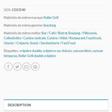
UGS :
CDE3540
Matériels de même marque:
Roller Grill
Matériels de même gamme:
Snacking
Matériels de même métier:
Bar / Café / Bistrot
,
Boulang. / Pâtisserie
,
Collectivités / Cuisine centrale
,
Cuisine / Hôtel / Restaurant
,
Food truck
,
Glacier / Crêperie
,
Snack / Sandwicherie / Fast Food
Étiquettes :
crêpière double
,
crêpierre sur châssis
,
cuisson blinis
,
cuisson
tempuras
,
Roller Grill double crêpière
DESCRIPTION