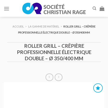
Skip
to
content
ACCUEIL
>
LA GAMME DE MATÉRIEL
>
ROLLER GRILL – CRÊPIÈRE
PROFESSIONNELLE ÉLECTRIQUE DOUBLE – Ø 350/400 MM
ROLLER GRILL – CRÊPIÈRE
PROFESSIONNELLE ÉLECTRIQUE
DOUBLE – Ø 350/400 MM
AJOUTER
AU DEVIS