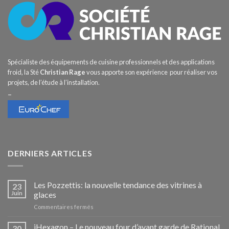
Spécialiste des équipements de cuisine professionnels et des applications
froid, la Sté
Christian Rage
vous apporte son expérience pour réaliser vos
projets, de l’étude à l’installation.
–
DERNIERS ARTICLES
Les Pozzettis: la nouvelle tendance des vitrines à
23
Juin
glaces
sur
Commentaires fermés
Les
Pozzettis:
iHexagon – Le nouveau four d’avant garde de Rational
30