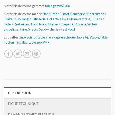
Matériels de même gamme:
Table gamme 700
Matériels de même métier:
Bar / Café / Bistrot
,
Boucherie / Charcuterie /
Traiteur
,
Boulang. / Pâtisserie
,
Collectivités / Cuisine centrale
,
Cuisine /
Hôtel / Restaurant
,
Food truck
,
Glacier / Crêperie
,
Pizzeria
,
Secteur
agroalimentaire
,
Snack / Sandwicherie / Fast Food
Étiquettes :
inox Sofinor
,
table à relevage électrique
,
table Ajus'table
,
table
hauteur réglable
,
table inox PMR
DESCRIPTION
FICHE TECHNIQUE
DEMANDE D'INFORMATION