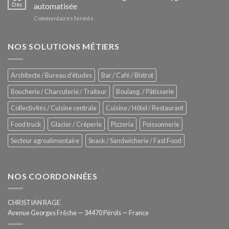
Le
Déc
automatisée
vitrines
nouveau
à
sur
Commentaires fermés
four
glaces
ZUMEX
d’avant
–
garde
Zitrux
NOS SOLUTIONS MÉTIERS
de
Sanitising
Rational
Process
–
Architecte / Bureau d'études
Bar / Café / Bistrot
Hygiène
totale
Boucherie / Charcuterie / Traiteur
Boulang. / Pâtisserie
automatisée
Collectivités / Cuisine centrale
Cuisine / Hôtel / Restaurant
Food truck
Glacier / Crêperie
Pizzeria
Poissonnerie
Secteur agroalimentaire
Snack / Sandwicherie / Fast Food
NOS COORDONNÉES
CHRISTIAN RAGE
Avenue Georges Frêche — 34470 Pérols — France