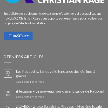
Spécialiste des équipements de cuisine professionnels et des applications
froid, la Sté
Christian Rage
vous apporte son expérience pour réaliser vos
projets, de l’étude à l’installation.
–
DERNIERS ARTICLES
Les Pozzettis: la nouvelle tendance des vitrines à
23
Juin
glaces
sur
Commentaires fermés
Les
Pozzettis:
iHexagon – Le nouveau four d’avant garde de Rational
30
la
Jan
sur
Commentaires fermés
nouvelle
iHexagon
tendance
–
ZUMEX – Zitrux Sanitising Process – Hygiène totale
des
16