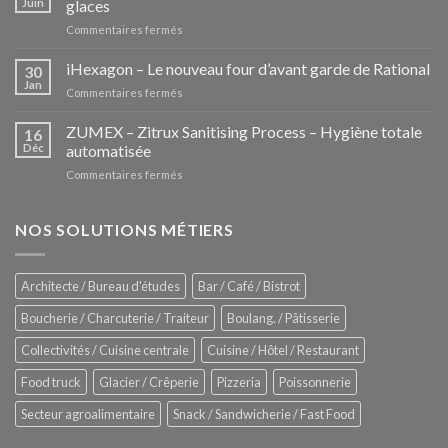
Juin
glaces
sur
Commentaires fermés
Les
Pozzettis:
iHexagon – Le nouveau four d’avant garde de Rational
30
la
Jan
sur
Commentaires fermés
nouvelle
iHexagon
tendance
–
ZUMEX – Zitrux Sanitising Process – Hygiène totale
des
16
Le
Déc
automatisée
vitrines
nouveau
à
sur
Commentaires fermés
four
glaces
ZUMEX
d’avant
–
garde
Zitrux
NOS SOLUTIONS MÉTIERS
de
Sanitising
Rational
Process
–
Architecte / Bureau d'études
Bar / Café / Bistrot
Hygiène
totale
Boucherie / Charcuterie / Traiteur
Boulang. / Pâtisserie
automatisée
Collectivités / Cuisine centrale
Cuisine / Hôtel / Restaurant
Food truck
Glacier / Crêperie
Pizzeria
Poissonnerie
Secteur agroalimentaire
Snack / Sandwicherie / Fast Food