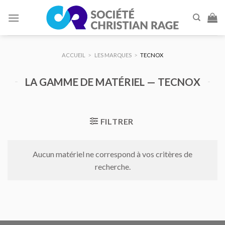
Skip
to
content
ACCUEIL
>
LES MARQUES
>
TECNOX
LA GAMME DE MATÉRIEL — TECNOX
FILTRER
Aucun matériel ne correspond à vos critères de
recherche.