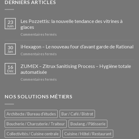
DERNIERS ARTICLES
Les Pozzettis: la nouvelle tendance des vitrines à
23
Juin
glaces
sur
Commentaires fermés
Les
Pozzettis:
iHexagon – Le nouveau four d’avant garde de Rational
30
la
Jan
sur
Commentaires fermés
nouvelle
iHexagon
tendance
–
ZUMEX – Zitrux Sanitising Process – Hygiène totale
des
16
Le
Déc
automatisée
vitrines
nouveau
à
sur
Commentaires fermés
four
glaces
ZUMEX
d’avant
–
garde
Zitrux
NOS SOLUTIONS MÉTIERS
de
Sanitising
Rational
Process
–
Architecte / Bureau d'études
Bar / Café / Bistrot
Hygiène
totale
Boucherie / Charcuterie / Traiteur
Boulang. / Pâtisserie
automatisée
Collectivités / Cuisine centrale
Cuisine / Hôtel / Restaurant