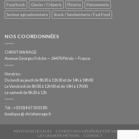
Food truck
Glacier / Crêperie
Pizzeria
Poissonnerie
Secteur agroalimentaire
Snack / Sandwicherie / Fast Food
NOS COORDONNÉES
CHRISTIAN RAGE
Avenue Georges Frêche — 34470 Pérols — France
Horaires :
Du lundi au jeudi de 8h30 à 12h30 et de 14h à 18h00
Le Vendredi de 8H30 à 12H30 et de 14H à 17H00
Le samedi de 8h30 à 12h
Tél. : +33 (0)4 67 50 01 80
boutique @ christianrage.fr
MENTIONS LÉGALES
CONDITIONS GÉNÉRALES DE VENTE
LES UNIVERS MÉTIERS
CONTACT