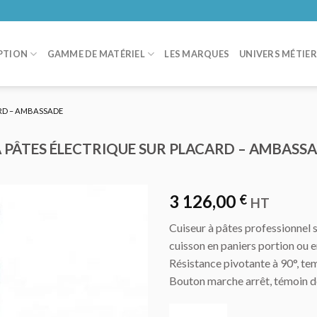
PTION
GAMME DE MATÉRIEL
LES MARQUES
UNIVERS MÉTIE
ARD – AMBASSADE
À PÂTES ÉLECTRIQUE SUR PLACARD – AMBASS
3 126,00
€
HT
Cuiseur à pâtes professionnel 
AJOUTER
cuisson en paniers portion ou
AU DEVIS
Résistance pivotante à 90°, te
Bouton marche arrêt, témoin d