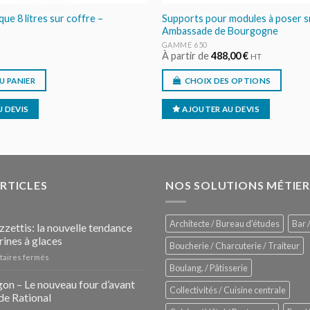
que 8 litres sur coffre –
Supports pour modules à poser s
Ambassade de Bourgogne
GAMME 650
À partir de
488,00
€
HT
U PANIER
CHOIX DES OPTIONS
 DEVIS
AJOUTER AU DEVIS
ARTICLES
NOS SOLUTIONS MÉTIER
Architecte / Bureau d'études
Bar /
zzettis: la nouvelle tendance
rines à glaces
Boucherie / Charcuterie / Traiteur
sur
aires fermés
Boulang. / Pâtisserie
Les
Pozzettis:
on – Le nouveau four d’avant
Collectivités / Cuisine centrale
la
de Rational
nouvelle