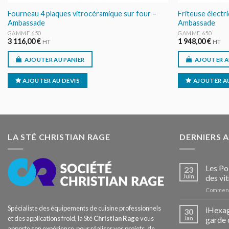
Fourneau 4 plaques vitrocéramique sur four –
Friteuse électri
Ambassade
Ambassade
GAMME 650
GAMME 650
3 116,00
€
1 948,00
€
HT
HT
AJOUTER AU PANIER
AJOUTER A
AJOUTER AU DEVIS
AJOUTER AU
LA STÉ CHRISTIAN RAGE
DERNIERS 
Les Po
23
Juin
des vit
Comment
Spécialiste des équipements de cuisine professionnels
iHexag
30
et des applications froid, la Sté
Christian Rage
vous
Jan
garde 
apporte son expérience pour réaliser vos projets, de