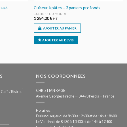
nack –
Cuiseur à pâtes – 3 paniers profonds
CUISINES DU MONDE
1 284,00
€
HT
AJOUTER AU PANIER
AJOUTER AU DEVIS
S
NOS COORDONNÉES
CHRISTIAN RAGE
 Café / Bistrot
Avenue Georges Frêche — 34470 Pérols — France
Horaires :
Du lundi au jeudi de 8h30 à 12h30 et de 14h à 18h00
Le Vendredi de 8H30 à 12H30 et de 14H à 17H00