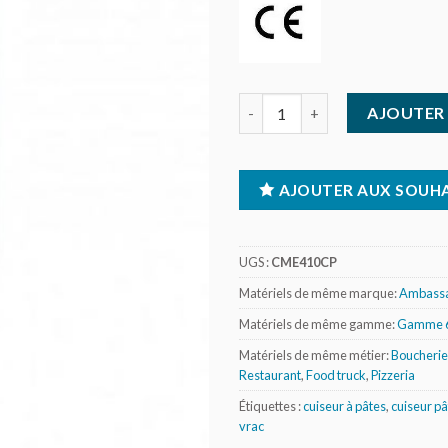
quantité de Cuiseur à pâtes él
AJOUTER 
AJOUTER AUX SOUHA
UGS :
CME410CP
Matériels de même marque:
Ambassa
Matériels de même gamme:
Gamme 
Matériels de même métier:
Boucherie 
Restaurant
,
Food truck
,
Pizzeria
Étiquettes :
cuiseur à pâtes
,
cuiseur pâ
vrac