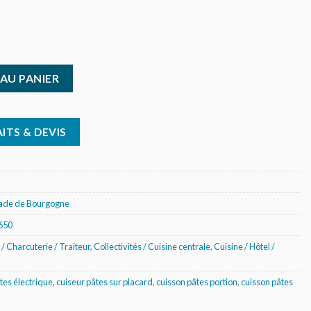
ectrique sur placard - Ambassade
AU PANIER
ITS & DEVIS
de de Bourgogne
650
/ Charcuterie / Traiteur
,
Collectivités / Cuisine centrale
,
Cuisine / Hôtel /
tes électrique
,
cuiseur pâtes sur placard
,
cuisson pâtes portion
,
cuisson pâtes