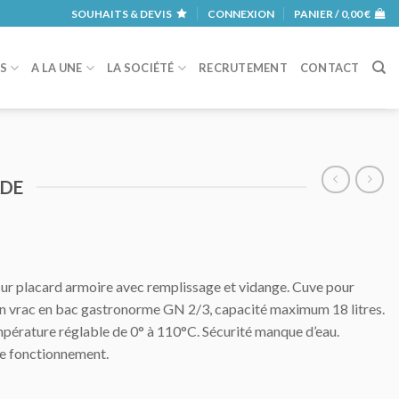
SOUHAITS & DEVIS
CONNEXION
PANIER /
0,00
€
RS
A LA UNE
LA SOCIÉTÉ
RECRUTEMENT
CONTACT
ADE
sur placard armoire avec remplissage et vidange. Cuve pour
 en vrac en bac gastronorme GN 2/3, capacité maximum 18 litres.
mpérature réglable de 0° à 110°C. Sécurité manque d’eau.
e fonctionnement.